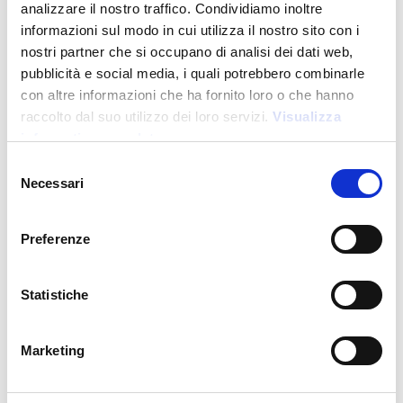
analizzare il nostro traffico. Condividiamo inoltre
informazioni sul modo in cui utilizza il nostro sito con i
nostri partner che si occupano di analisi dei dati web,
pubblicità e social media, i quali potrebbero combinarle
con altre informazioni che ha fornito loro o che hanno
raccolto dal suo utilizzo dei loro servizi.
Visualizza
informativa completa
Nouveauté
Selezione
Necessari
del
consenso
26806
Preferenze
Stylo a mecanisme retractable en plastique. Corps
colore avec effet veloute
Statistiche
Prix :
0,450
€
Marketing