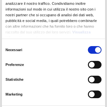
analizzare il nostro traffico. Condividiamo inoltre
informazioni sul modo in cui utilizza il nostro sito con i
nostri partner che si occupano di analisi dei dati web,
pubblicità e social media, i quali potrebbero combinarle
con altre informazioni che ha fornito loro o che hanno
raccolto dal suo utilizzo dei loro servizi.
Visualizza
informativa completa
Novità
Selezione
Necessari
del
consenso
UT26004
Preferenze
Felpa con mezza zip unisex in cotone e poliestere
rigenerati da 280 g/m2
Statistiche
Prezzo:
22,000
€
Marketing