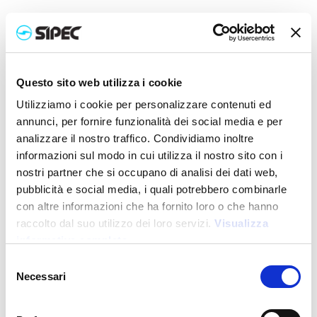
Questo sito web utilizza i cookie
Utilizziamo i cookie per personalizzare contenuti ed
annunci, per fornire funzionalità dei social media e per
analizzare il nostro traffico. Condividiamo inoltre
informazioni sul modo in cui utilizza il nostro sito con i
nostri partner che si occupano di analisi dei dati web,
pubblicità e social media, i quali potrebbero combinarle
23138
Borsa porta casco in poliestere 600d con tracolla e
con altre informazioni che ha fornito loro o che hanno
tasca porta guanti
raccolto dal suo utilizzo dei loro servizi.
Visualizza
informativa completa
Prezzo:
10,000
€
Selezione
Necessari
del
consenso