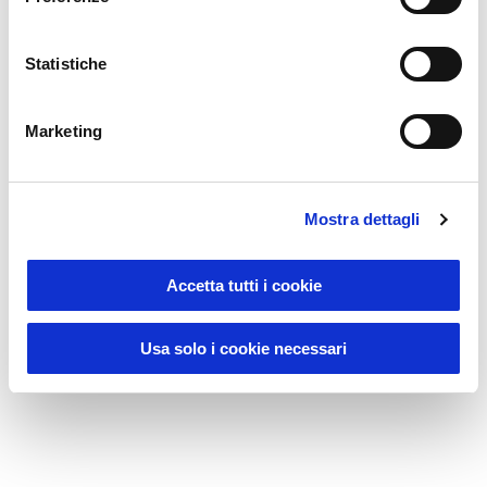
Statistiche
Marketing
Mostra dettagli
DM23107
-
Lima
Zaino porta pc in soft pu water resistant,
compartimento notebook
Accetta tutti i cookie
Prezzo:
46,000
€
Usa solo i cookie necessari