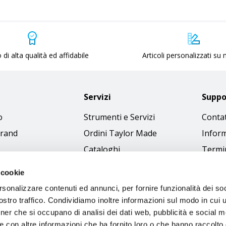
 di alta qualità ed affidabile
Articoli personalizzati su
Servizi
Suppo
o
Strumenti e Servizi
Contat
brand
Ordini Taylor Made
Inform
Cataloghi
Termin
Download Immagini
Cookie
 cookie
Access
rsonalizzare contenuti ed annunci, per fornire funzionalità dei soc
Codice
stro traffico. Condividiamo inoltre informazioni sul modo in cui ut
tner che si occupano di analisi dei dati web, pubblicità e social m
e con altre informazioni che ha fornito loro o che hanno raccolto