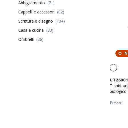
Abbigliamento
(
71
)
Cappelli e accessori
(
82
)
Scrittura e disegno
(
134
)
Casa e cucina
(
33
)
Ombrelli
(
26
)
N
UT26001
T-shirt un
biologico
Prezzo: