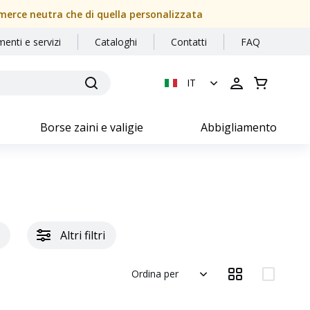
a merce neutra che di quella personalizzata
menti e servizi
Cataloghi
Contatti
FAQ
IT
Borse zaini e valigie
Abbigliamento
Altri filtri
Ordina per