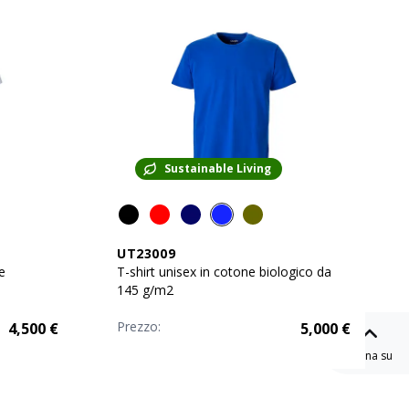
Sustainable Living
UT23009
e
T-shirt unisex in cotone biologico da
145 g/m2
Prezzo:
4,500
€
5,000
€
Torna su