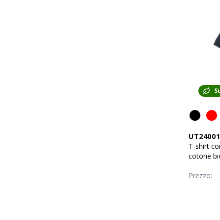
S
UT2400
T-shirt co
cotone bi
Prezzo: