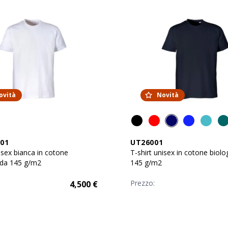
ovità
Novità
01
UT26001
isex bianca in cotone
T-shirt unisex in cotone biolo
 da 145 g/m2
145 g/m2
Prezzo:
4,500
€