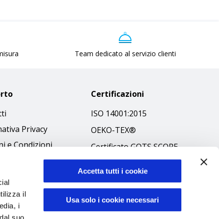
 misura
Team dedicato al servizio clienti
rto
Certificazioni
ti
ISO 14001:2015
ativa Privacy
OEKO-TEX®
i e Condizioni
Certificato GOTS SCOPE
 Policy
Certificato GRS SCOPE
Accetta tutti i cookie
ibilità
Politica Ambientale
ial
 Etico
ilizza il
Sicurezza prodotti
Usa solo i cookie necessari
edia, i
 dal suo