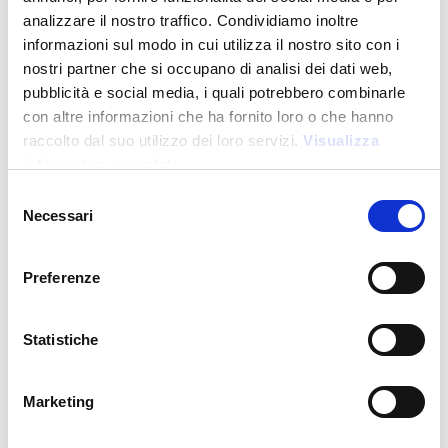
analizzare il nostro traffico. Condividiamo inoltre
informazioni sul modo in cui utilizza il nostro sito con i
nostri partner che si occupano di analisi dei dati web,
pubblicità e social media, i quali potrebbero combinarle
con altre informazioni che ha fornito loro o che hanno
raccolto dal suo utilizzo dei loro servizi.
Visualizza
informativa completa
Novità
Selezione
Necessari
del
consenso
26301
Preferenze
Cappello pescatore pieghevole in nylon
Statistiche
Prezzo:
5,000
€
Marketing