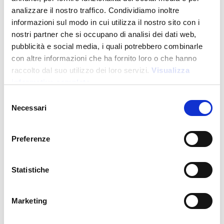
analizzare il nostro traffico. Condividiamo inoltre
informazioni sul modo in cui utilizza il nostro sito con i
nostri partner che si occupano di analisi dei dati web,
pubblicità e social media, i quali potrebbero combinarle
con altre informazioni che ha fornito loro o che hanno
raccolto dal suo utilizzo dei loro servizi.
Visualizza
informativa completa
Novità
Selezione
Necessari
del
consenso
26803
Preferenze
Penna a scatto in alluminio gommato. Clip e particolari
metallizzati in tinta
Statistiche
Prezzo:
0,700
€
Marketing