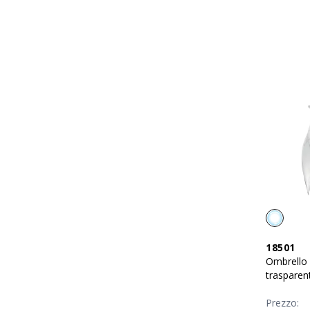
18501
Ombrello
trasparent
manico cu
Prezzo: