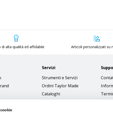
 di alta qualità ed affidabile
Articoli personalizzati su
Servizi
Suppo
o
Strumenti e Servizi
Contat
brand
Ordini Taylor Made
Inform
Cataloghi
Termin
Download Immagini
Cookie
Access
 cookie