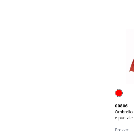
00806
Ombrello 
e puntale 
legno
Prezzo: