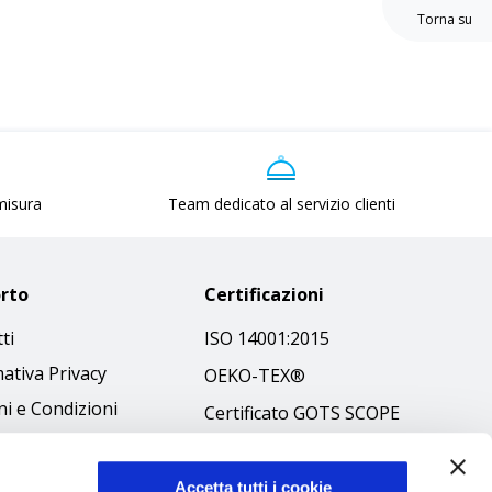
Torna su
 misura
Team dedicato al servizio clienti
rto
Certificazioni
ti
ISO 14001:2015
ativa Privacy
OEKO-TEX®
i e Condizioni
Certificato GOTS SCOPE
 Policy
Certificato GRS SCOPE
ibilità
Politica Ambientale
Accetta tutti i cookie