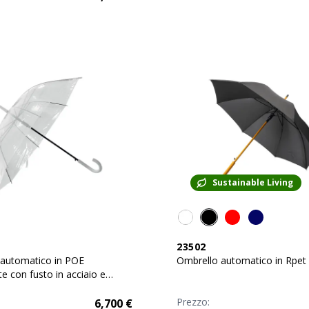
Sustainable Living
23502
 automatico in POE
Ombrello automatico in Rpet
e con fusto in acciaio e
rvo in plastica
Prezzo:
6,700
€