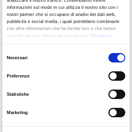
analizzare il nostro traffico. Condividiamo inoltre
informazioni sul modo in cui utilizza il nostro sito con i
nostri partner che si occupano di analisi dei dati web,
pubblicità e social media, i quali potrebbero combinarle
con altre informazioni che ha fornito loro o che hanno
raccolto dal suo utilizzo dei loro servizi.
Visualizza
informativa completa
Novità
Selezione
Necessari
del
consenso
Preferenze
26806
Penna a scatto in plastica. Fusto colorato effetto
vellutato
Statistiche
Prezzo:
0,450
€
Marketing