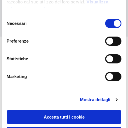
raccolto dal suo utilizzo dei loro servizi.
Visualizza
personalizzato
informativa completa
Selezione
Contattaci
Necessari
del
consenso
Preferenze
Potrebbero interessarti anche
Statistiche
Marketing
Mostra dettagli
Accetta tutti i cookie