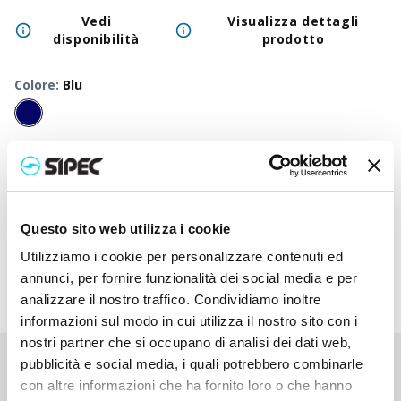
Vedi
Visualizza dettagli
disponibilità
prodotto
Colore
:
Blu
50
+
100
+
250
+
500
+
1000
+
2500
Prezzo
2,050
€
2,050
€
2,050
€
2,050
€
2,050
€
2,050
neutro
Prezzo
3,132
€
3,080
€
3,027
€
2,978
€
2,932
€
2,845
Questo sito web utilizza i cookie
stampato
Utilizziamo i cookie per personalizzare contenuti ed
annunci, per fornire funzionalità dei social media e per
analizzare il nostro traffico. Condividiamo inoltre
informazioni sul modo in cui utilizza il nostro sito con i
nostri partner che si occupano di analisi dei dati web,
pubblicità e social media, i quali potrebbero combinarle
Non hai trovato quello che stai cercando?
con altre informazioni che ha fornito loro o che hanno
Contattaci per ricevere asistenza oppure richiedi il tuo ordine