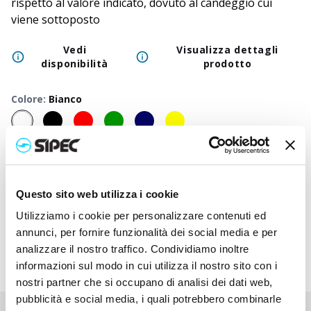
rispetto al valore indicato, dovuto al candeggio cui
viene sottoposto
Vedi
Visualizza dettagli
disponibilità
prodotto
Colore
:
Bianco
50
+
100
+
250
+
500
+
1000
+
2500
Prezzo
1,700
€
1,700
€
1,700
€
1,700
€
1,700
€
1,700
neutro
Questo sito web utilizza i cookie
Prezzo
2,680
€
2,632
€
2,585
€
2,540
€
2,498
€
2,340
stampato
Utilizziamo i cookie per personalizzare contenuti ed
annunci, per fornire funzionalità dei social media e per
analizzare il nostro traffico. Condividiamo inoltre
informazioni sul modo in cui utilizza il nostro sito con i
nostri partner che si occupano di analisi dei dati web,
pubblicità e social media, i quali potrebbero combinarle