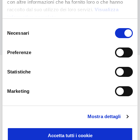
con altre informazioni che ha fornito loro o che hanno
Non hai trovato quello che stai cercando?
raccolto dal suo utilizzo dei loro servizi.
Visualizza
Contattaci per ricevere asistenza oppure richiedi il tuo ordine
informativa completa
personalizzato
Selezione
Necessari
del
Contattaci
consenso
Preferenze
Statistiche
Potrebbero interessarti anche
Marketing
Mostra dettagli
Accetta tutti i cookie