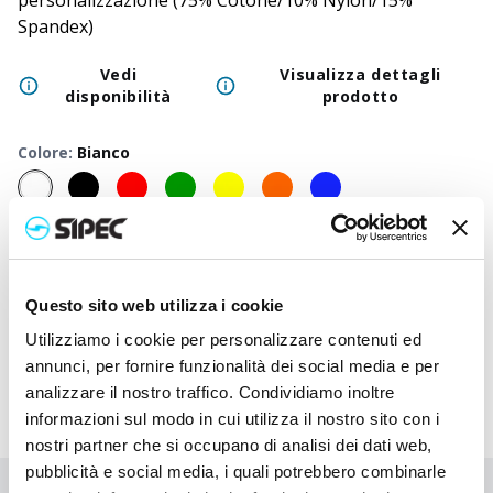
personalizzazione (75% Cotone/10% Nylon/15%
Spandex)
Vedi
Visualizza dettagli
disponibilità
prodotto
Colore
:
Bianco
50
+
100
+
250
+
500
+
1000
+
2500
Prezzo
1,800
€
1,800
€
1,800
€
1,800
€
1,800
€
1,800
neutro
Questo sito web utilizza i cookie
Prezzo
2,780
€
2,732
€
2,685
€
2,640
€
2,598
€
2,440
stampato
Utilizziamo i cookie per personalizzare contenuti ed
annunci, per fornire funzionalità dei social media e per
analizzare il nostro traffico. Condividiamo inoltre
informazioni sul modo in cui utilizza il nostro sito con i
nostri partner che si occupano di analisi dei dati web,
pubblicità e social media, i quali potrebbero combinarle