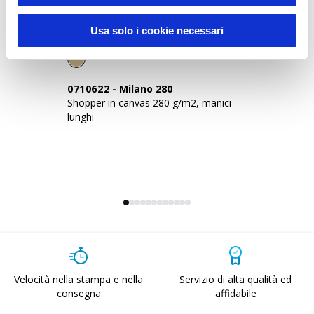
Sustainable Living
Usa solo i cookie necessari
0710622
-
Milano 280
0
Shopper in canvas 280 g/m2, manici
Sh
lunghi
g/
Velocità nella stampa e nella
Servizio di alta qualità ed
consegna
affidabile