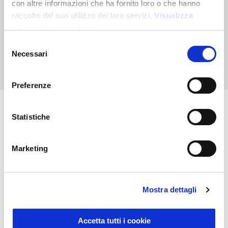
con altre informazioni che ha fornito loro o che hanno
Non hai trovato quello che stai cercando?
raccolto dal suo utilizzo dei loro servizi.
Visualizza
Contattaci per ricevere asistenza oppure richiedi il tuo ordine
informativa completa
personalizzato
Selezione
Necessari
del
Contattaci
consenso
Preferenze
Statistiche
Potrebbero interessarti anche
Marketing
Mostra dettagli
Accetta tutti i cookie