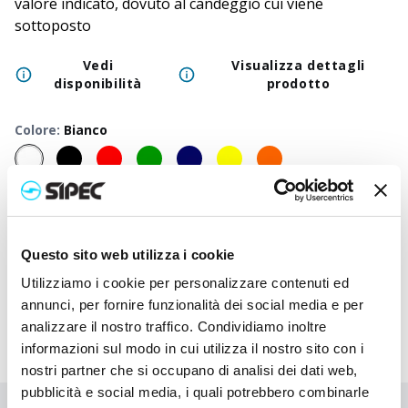
valore indicato, dovuto al candeggio cui viene
sottoposto
Vedi
Visualizza dettagli
disponibilità
prodotto
Colore
:
Bianco
50
+
100
+
250
+
500
+
1000
+
2500
Prezzo
3,750
€
3,750
€
3,750
€
3,750
€
3,750
€
3,750
neutro
Questo sito web utilizza i cookie
Prezzo
4,730
€
4,683
€
4,635
€
4,590
€
4,548
€
4,390
stampato
Utilizziamo i cookie per personalizzare contenuti ed
annunci, per fornire funzionalità dei social media e per
analizzare il nostro traffico. Condividiamo inoltre
informazioni sul modo in cui utilizza il nostro sito con i
nostri partner che si occupano di analisi dei dati web,
pubblicità e social media, i quali potrebbero combinarle