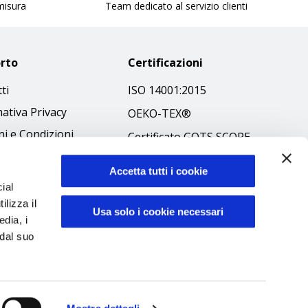
 misura
Team dedicato al servizio clienti
rto
Certificazioni
ti
ISO 14001:2015
ativa Privacy
OEKO-TEX®
i e Condizioni
Certificato GOTS SCOPE
 Policy
Certificato GRS SCOPE
Accetta tutti i cookie
ibilità
Politica Ambientale
ial
 Etico
ilizza il
Sicurezza prodotti
Usa solo i cookie necessari
edia, i
 dal suo