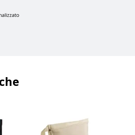
nalizzato
nche