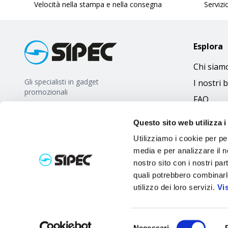
Velocità nella stampa e nella consegna
Servizio
Esplora
Chi siam
Gli specialisti in gadget
I nostri 
promozionali
FAQ
Questo sito web utilizza i
Utilizziamo i cookie per pe
media e per analizzare il no
nostro sito con i nostri par
quali potrebbero combinarl
utilizzo dei loro servizi.
Vi
Selezione
Necessari