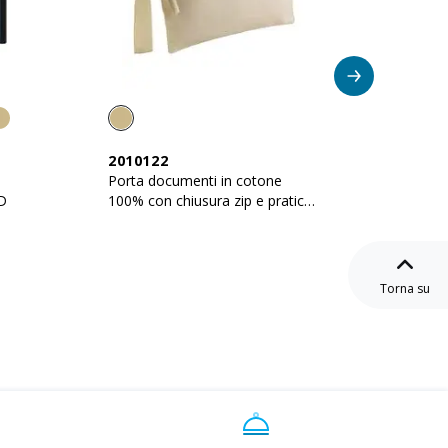
2010122
25123
Porta documenti in cotone
Porta d
0D
100% con chiusura zip e pratica
900D co
maniglia
Torna su