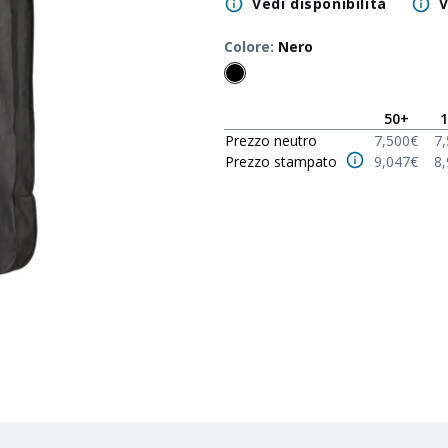
Vedi disponibilità
V
Colore
:
Nero
50
+
1
Prezzo neutro
7,500
€
7
Prezzo stampato
9,047
€
8