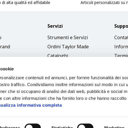
 di alta qualità ed affidabile
Articoli personalizzati su
Servizi
Suppo
o
Strumenti e Servizi
Contat
brand
Ordini Taylor Made
Inform
Cataloghi
Termin
Download Immagini
Cookie
 cookie
Access
rsonalizzare contenuti ed annunci, per fornire funzionalità dei soc
Codice
stro traffico. Condividiamo inoltre informazioni sul modo in cui ut
tner che si occupano di analisi dei dati web, pubblicità e social m
e con altre informazioni che ha fornito loro o che hanno raccolto
sualizza informativa completa
Preferenze
Statistiche
Marketing