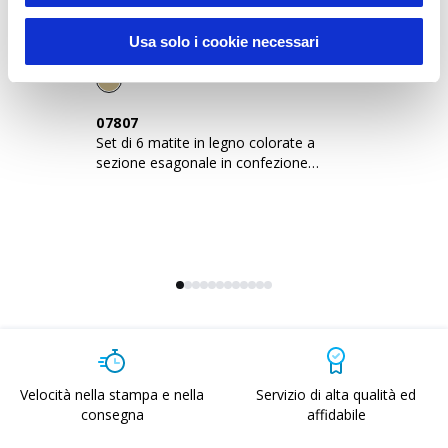
Usa solo i cookie necessari
07807
0
Set di 6 matite in legno colorate a
Se
sezione esagonale in confezione
se
cilindrica di cartone
ca
Velocità nella stampa e nella
Servizio di alta qualità ed
consegna
affidabile