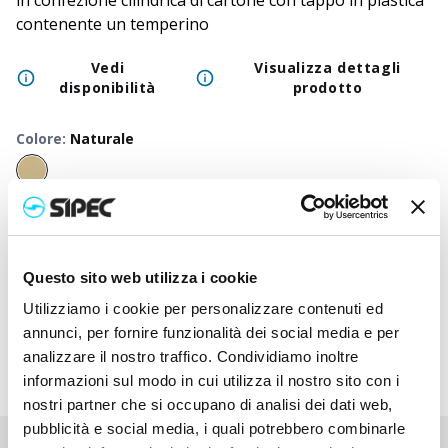
in confezione cilindrica di cartone con tappo in plastica
contenente un temperino
Vedi
Visualizza dettagli
disponibilità
prodotto
Colore
:
Naturale
50
+
100
+
250
+
500
+
1000
+
2500
Prezzo
1,200
€
1,200
€
1,200
€
1,200
€
1,200
€
1,200
neutro
Questo sito web utilizza i cookie
Prezzo
2,282
€
2,230
€
2,178
€
2,127
€
2,083
€
1,995
stampato
Utilizziamo i cookie per personalizzare contenuti ed
annunci, per fornire funzionalità dei social media e per
analizzare il nostro traffico. Condividiamo inoltre
informazioni sul modo in cui utilizza il nostro sito con i
nostri partner che si occupano di analisi dei dati web,
pubblicità e social media, i quali potrebbero combinarle