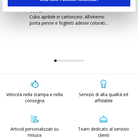
16405
2
Cubo apribile in cartoncino. All'interno
Se
porta penne e foglietti adesivi colorati
za
per note
Na
Velocità nella stampa e nella
Servizio di alta qualità ed
consegna
affidabile
Articoli personalizzati su
Team dedicato al servizio
misura
clienti