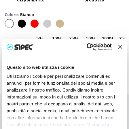
Colore
:
Bianco
50
+
100
+
250
+
500
+
1000
+
2500
Prezzo
0,420
€
0,420
€
0,420
€
0,420
€
0,420
€
0,420
neutro
Prezzo
1,340
€
1,295
€
1,252
€
1,210
€
1,170
€
1,095
stampato
Questo sito web utilizza i cookie
Utilizziamo i cookie per personalizzare contenuti ed
annunci, per fornire funzionalità dei social media e per
analizzare il nostro traffico. Condividiamo inoltre
informazioni sul modo in cui utilizza il nostro sito con i
nostri partner che si occupano di analisi dei dati web,
Non hai trovato quello che stai cercando?
pubblicità e social media, i quali potrebbero combinarle
Contattaci per ricevere asistenza oppure richiedi il tuo ordine
con altre informazioni che ha fornito loro o che hanno
personalizzato
raccolto dal suo utilizzo dei loro servizi.
Visualizza