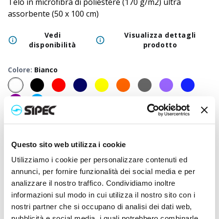
Telo in microfibra di poliestere (170 g/m2) ultra
assorbente (50 x 100 cm)
Vedi
Visualizza dettagli
disponibilità
prodotto
Colore
:
Bianco
50
+
100
+
250
+
500
+
1000
+
2500
Prezzo
3,450
€
3,450
€
3,450
€
3,450
€
3,450
€
3,450
Questo sito web utilizza i cookie
neutro
Prezzo
Utilizziamo i cookie per personalizzare contenuti ed
5,620
€
5,513
€
5,410
€
5,313
€
5,218
€
4,953
stampato
annunci, per fornire funzionalità dei social media e per
analizzare il nostro traffico. Condividiamo inoltre
informazioni sul modo in cui utilizza il nostro sito con i
nostri partner che si occupano di analisi dei dati web,
pubblicità e social media, i quali potrebbero combinarle