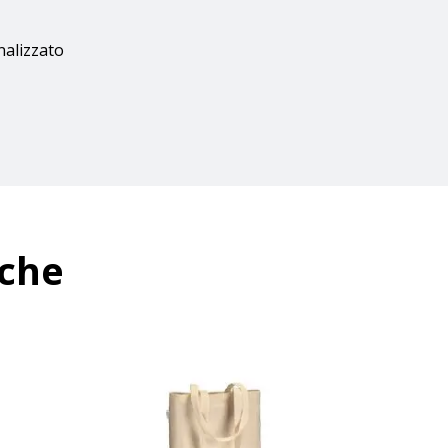
nalizzato
nche