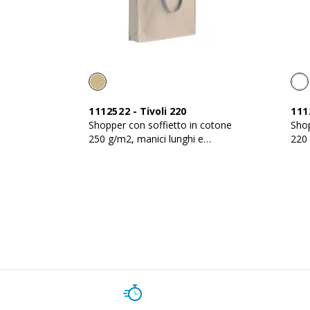
1112522
-
Tivoli 220
111
Shopper con soffietto in cotone
Shop
250 g/m2, manici lunghi e
220 
chiusura con zip
chiu