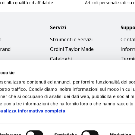
 di alta qualità ed affidabile
Articoli personalizzati su
Servizi
Suppo
o
Strumenti e Servizi
Contat
brand
Ordini Taylor Made
Inform
Cataloghi
Termin
Download Immagini
Cookie
 cookie
Access
rsonalizzare contenuti ed annunci, per fornire funzionalità dei soc
Codice
stro traffico. Condividiamo inoltre informazioni sul modo in cui ut
tner che si occupano di analisi dei dati web, pubblicità e social m
e con altre informazioni che ha fornito loro o che hanno raccolto
sualizza informativa completa
Preferenze
Statistiche
Marketing