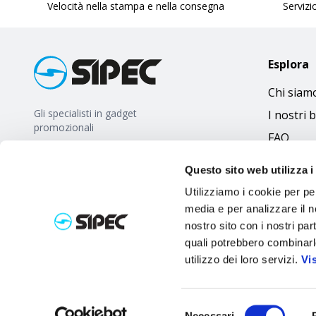
Velocità nella stampa e nella consegna
Servizio
Esplora
Chi siam
Gli specialisti in gadget
I nostri 
promozionali
FAQ
Questo sito web utilizza i
Utilizziamo i cookie per pe
media e per analizzare il no
nostro sito con i nostri par
quali potrebbero combinarl
utilizzo dei loro servizi.
Vi
Selezione
Necessari