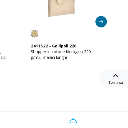
2411522
-
Gallipoli 220
24115
,
Shopper in cotone biologico 220
Shopper
 zip
g/m2, manici lunghi
g/m2, m
Torna su