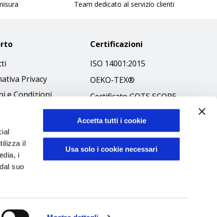
 misura
Team dedicato al servizio clienti
rto
Certificazioni
ti
ISO 14001:2015
ativa Privacy
OEKO-TEX®
i e Condizioni
Certificato GOTS SCOPE
 Policy
Certificato GRS SCOPE
Accetta tutti i cookie
ibilità
Politica Ambientale
ial
 Etico
ilizza il
Sicurezza prodotti
Usa solo i cookie necessari
edia, i
 dal suo