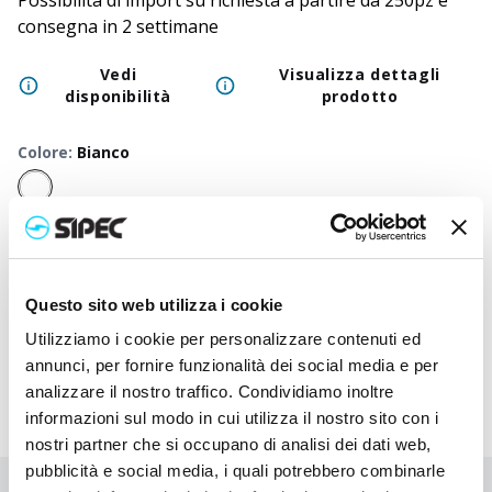
Possibilità di import su richiesta a partire da 250pz e
consegna in 2 settimane
Vedi
Visualizza dettagli
disponibilità
prodotto
Colore
:
Bianco
50
+
100
+
250
+
500
+
1000
+
2500
Prezzo
5,500
€
5,500
€
5,500
€
5,500
€
5,500
€
5,500
neutro
Questo sito web utilizza i cookie
Prezzo
6,582
€
6,530
€
6,478
€
6,428
€
6,383
€
6,295
stampato
Utilizziamo i cookie per personalizzare contenuti ed
annunci, per fornire funzionalità dei social media e per
analizzare il nostro traffico. Condividiamo inoltre
informazioni sul modo in cui utilizza il nostro sito con i
nostri partner che si occupano di analisi dei dati web,
pubblicità e social media, i quali potrebbero combinarle