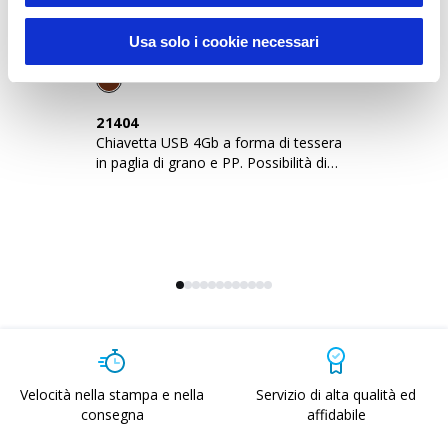
Sustainable Living
Usa solo i cookie necessari
21404
2
Chiavetta USB 4Gb a forma di tessera
Ch
in paglia di grano e PP. Possibilità di
in
import
Velocità nella stampa e nella
Servizio di alta qualità ed
consegna
affidabile