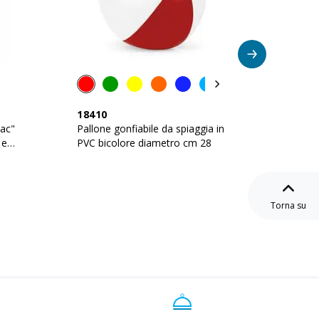
18410
19419
lac"
Pallone gonfiabile da spiaggia in
Cuscino
 e
PVC bicolore diametro cm 28
PVC
Torna su