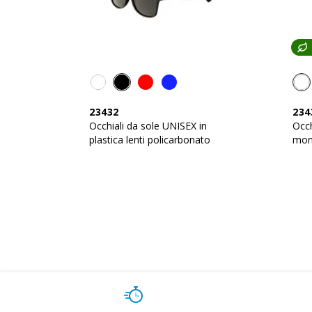
23432
234
Occhiali da sole UNISEX in
Occh
plastica lenti policarbonato
mont
poli