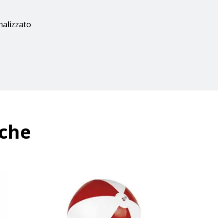
nalizzato
nche