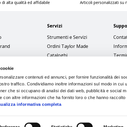
 di alta qualità ed affidabile
Articoli personalizzati su
Servizi
Suppo
o
Strumenti e Servizi
Contat
brand
Ordini Taylor Made
Inform
Cataloghi
Termin
Download Immagini
Cookie
 cookie
Access
rsonalizzare contenuti ed annunci, per fornire funzionalità dei soc
Codice
stro traffico. Condividiamo inoltre informazioni sul modo in cui ut
tner che si occupano di analisi dei dati web, pubblicità e social m
e con altre informazioni che ha fornito loro o che hanno raccolto
sualizza informativa completa
Preferenze
Statistiche
Marketing