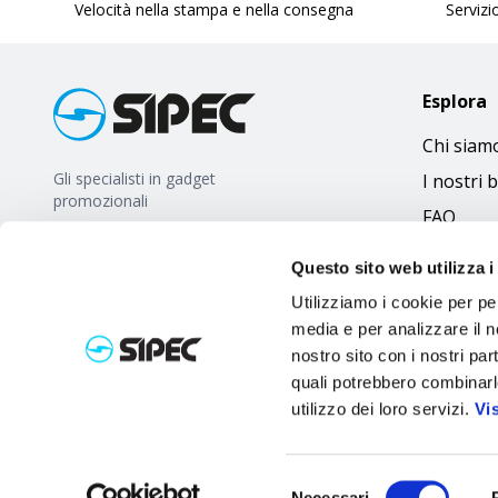
Velocità nella stampa e nella consegna
Servizio
Esplora
Chi siam
Gli specialisti in gadget
I nostri 
promozionali
FAQ
Questo sito web utilizza i
Utilizziamo i cookie per pe
media e per analizzare il no
nostro sito con i nostri par
quali potrebbero combinarl
utilizzo dei loro servizi.
Vi
Selezione
Necessari