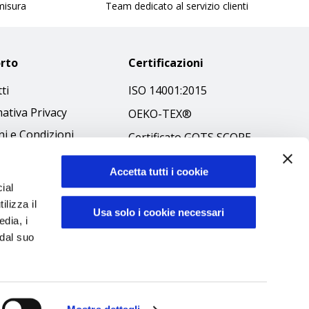
 misura
Team dedicato al servizio clienti
rto
Certificazioni
ti
ISO 14001:2015
ativa Privacy
OEKO-TEX®
i e Condizioni
Certificato GOTS SCOPE
 Policy
Certificato GRS SCOPE
Accetta tutti i cookie
ibilità
Politica Ambientale
ial
 Etico
ilizza il
Sicurezza prodotti
Usa solo i cookie necessari
edia, i
 dal suo