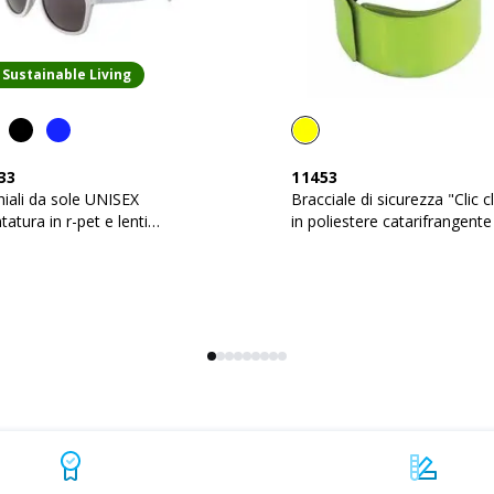
Sustainable Living
33
11453
iali da sole UNISEX
Bracciale di sicurezza "Clic c
atura in r-pet e lenti
in poliestere catarifrangente
carbonato
PVC