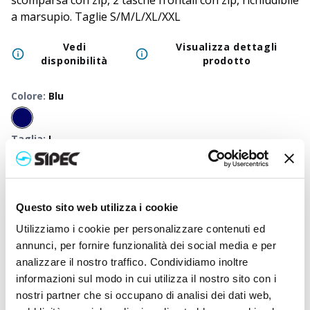
scomparsa con zip, 2 tasche frontali con zip, richiudibile
a marsupio. Taglie S/M/L/XL/XXL
Vedi
Visualizza dettagli
disponibilità
prodotto
Colore
:
Blu
Taglia
:
L
Disponibili
:
S
-
M
-
L
-
XL
-
XXL
50
+
100
+
250
+
500
+
1000
+
2500
Prezzo
19,500
€
19,500
€
19,500
€
19,500
€
19,500
€
19,50
Questo sito web utilizza i cookie
neutro
Prezzo
Utilizziamo i cookie per personalizzare contenuti ed
22,892
€
22,723
€
22,563
€
22,407
€
22,262
€
21,85
stampato
annunci, per fornire funzionalità dei social media e per
analizzare il nostro traffico. Condividiamo inoltre
informazioni sul modo in cui utilizza il nostro sito con i
nostri partner che si occupano di analisi dei dati web,