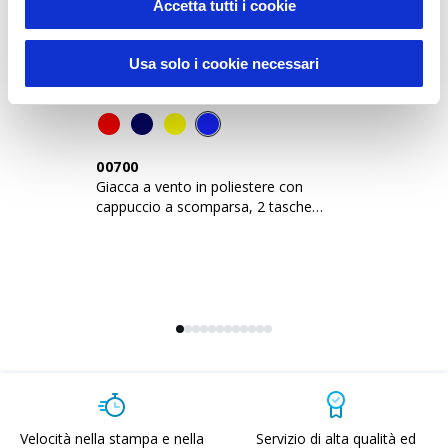
Accetta tutti i cookie
Usa solo i cookie necessari
00700
0
Giacca a vento in poliestere con
Im
cappuccio a scomparsa, 2 tasche
ca
frontali, richiudibile
in
Velocità nella stampa e nella
Servizio di alta qualità ed