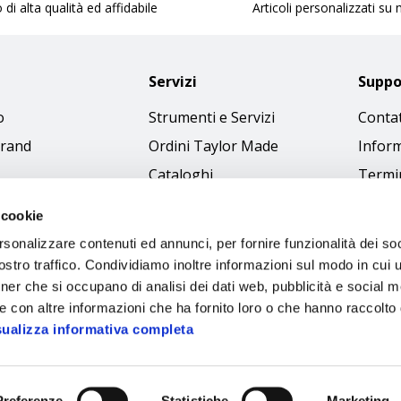
 di alta qualità ed affidabile
Articoli personalizzati su
Servizi
Suppo
o
Strumenti e Servizi
Contat
brand
Ordini Taylor Made
Inform
Cataloghi
Termin
Download Immagini
Cookie
 cookie
Access
rsonalizzare contenuti ed annunci, per fornire funzionalità dei soc
Codice
stro traffico. Condividiamo inoltre informazioni sul modo in cui ut
tner che si occupano di analisi dei dati web, pubblicità e social m
e con altre informazioni che ha fornito loro o che hanno raccolto
sualizza informativa completa
Preferenze
Statistiche
Marketing