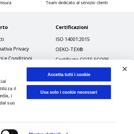
 misura
Team dedicato al servizio clienti
rto
Certificazioni
ti
ISO 14001:2015
ativa Privacy
OEKO-TEX®
i e Condizioni
Certificato GOTS SCOPE
 Policy
Certificato GRS SCOPE
Accetta tutti i cookie
ibilità
Politica Ambientale
ial
 Etico
ilizza il
Sicurezza prodotti
Usa solo i cookie necessari
edia, i
 dal suo