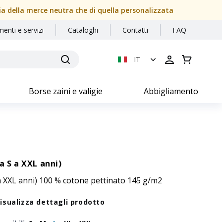
sia della merce neutra che di quella personalizzata
menti e servizi
Cataloghi
Contatti
FAQ
IT
Borse zaini e valigie
Abbigliamento
a S a XXL anni)
 a XXL anni) 100 % cotone pettinato 145 g/m2
isualizza dettagli prodotto