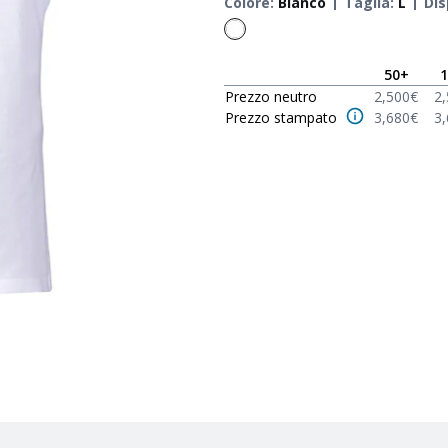
Colore
:
Bianco
Taglia
:
L
Dis
50
+
1
Prezzo neutro
2,500
€
2
Prezzo stampato
3,680
€
3