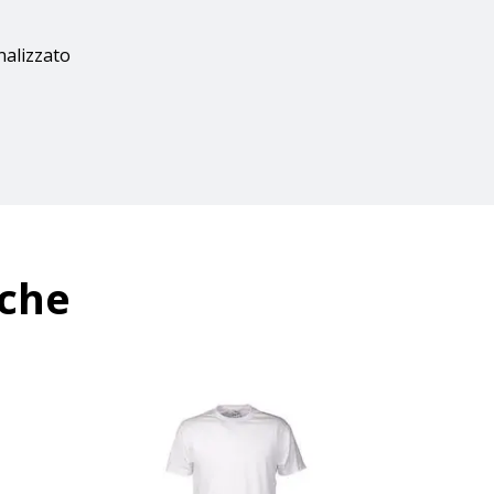
nalizzato
nche