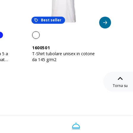
Best seller
1600501
25002
a 5 a
T-Shirt tubolare unisex in cotone
T-shirt
nato
da 145 g/m2
pettin
Torna su