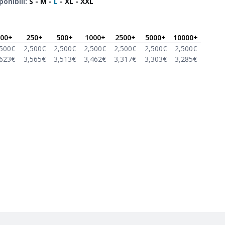
ponibili
:
S
-
M
-
L
-
XL
-
XXL
00
+
250
+
500
+
1000
+
2500
+
5000
+
10000
+
,500
€
2,500
€
2,500
€
2,500
€
2,500
€
2,500
€
2,500
€
,623
€
3,565
€
3,513
€
3,462
€
3,317
€
3,303
€
3,285
€