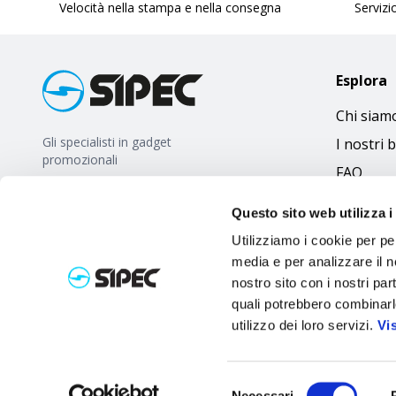
Velocità nella stampa e nella consegna
Servizio
Esplora
Chi siam
Gli specialisti in gadget
I nostri 
promozionali
FAQ
Questo sito web utilizza i
Utilizziamo i cookie per pe
media e per analizzare il no
nostro sito con i nostri par
quali potrebbero combinarl
utilizzo dei loro servizi.
Vi
Selezione
Necessari