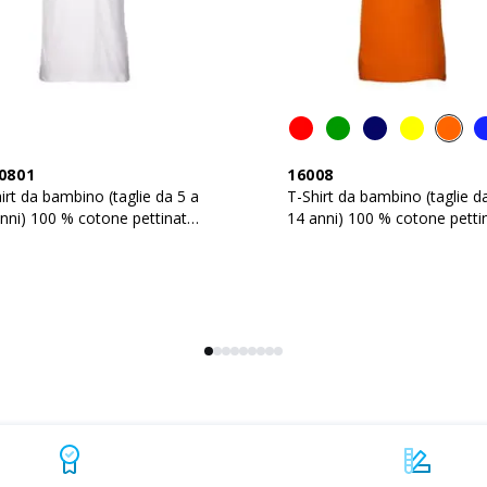
0801
16008
irt da bambino (taglie da 5 a
T-Shirt da bambino (taglie d
nni) 100 % cotone pettinato
14 anni) 100 % cotone petti
 g/m2
145 g/m2