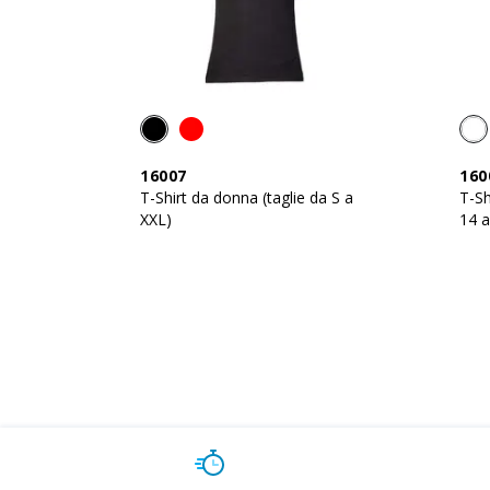
16007
160
T-Shirt da donna (taglie da S a
T-Sh
XXL)
14 a
145