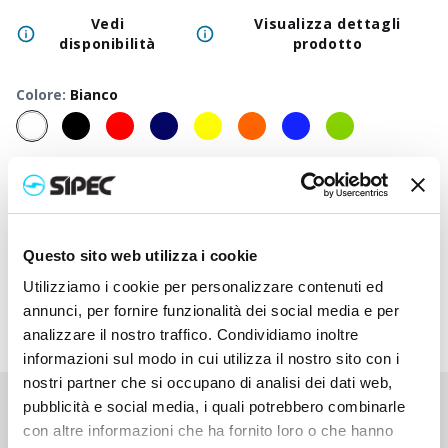
Vedi
Visualizza dettagli
disponibilità
prodotto
Colore
:
Bianco
50
+
100
+
250
+
500
+
1000
+
2500
Prezzo
1,850
€
1,850
€
1,850
€
1,850
€
1,850
€
1,850
neutro
Prezzo
4,268
€
4,148
€
4,033
€
3,922
€
3,820
€
3,623
Questo sito web utilizza i cookie
stampato
Utilizziamo i cookie per personalizzare contenuti ed
annunci, per fornire funzionalità dei social media e per
analizzare il nostro traffico. Condividiamo inoltre
informazioni sul modo in cui utilizza il nostro sito con i
nostri partner che si occupano di analisi dei dati web,
pubblicità e social media, i quali potrebbero combinarle
Non hai trovato quello che stai cercando?
con altre informazioni che ha fornito loro o che hanno
Contattaci per ricevere asistenza oppure richiedi il tuo ordine