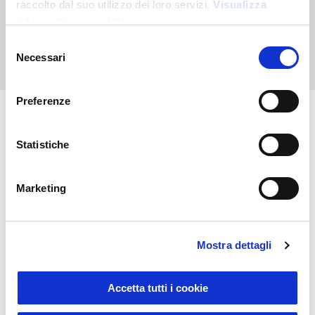
raccolto dal suo utilizzo dei loro servizi.
Visualizza
personalizzato
informativa completa
Selezione
Contattaci
Necessari
del
consenso
Preferenze
Potrebbero interessarti anche
Statistiche
Marketing
Mostra dettagli
Accetta tutti i cookie
Novità