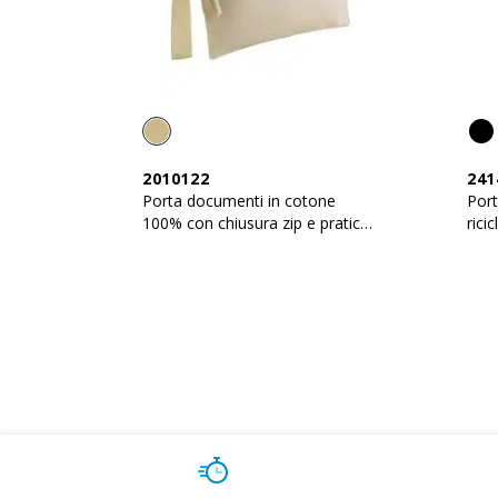
2010122
241
Porta documenti in cotone
Port
100% con chiusura zip e pratica
rici
maniglia
zip 