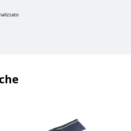
nalizzato
nche