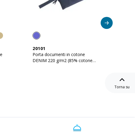
Su
20101
25111
re
Porta documenti in cotone
Porta 
DENIM 220 g/m2 (85% cotone -
riciclato 18
15% poliestere)
a zip, 
Torna su