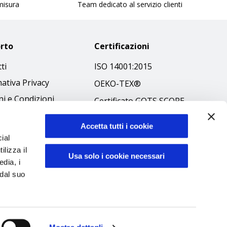
 misura
Team dedicato al servizio clienti
rto
Certificazioni
ti
ISO 14001:2015
ativa Privacy
OEKO-TEX®
i e Condizioni
Certificato GOTS SCOPE
 Policy
Certificato GRS SCOPE
Accetta tutti i cookie
ibilità
Politica Ambientale
ial
 Etico
ilizza il
Sicurezza prodotti
Usa solo i cookie necessari
edia, i
 dal suo