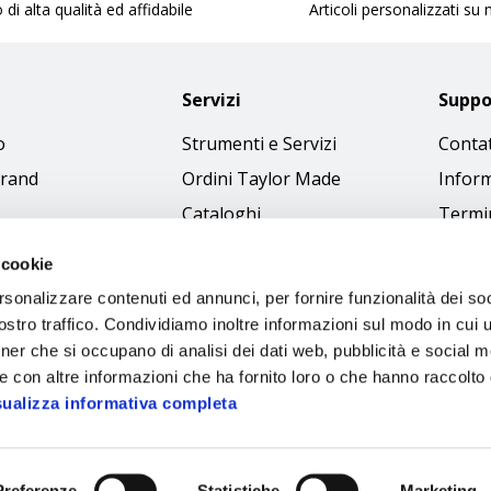
 di alta qualità ed affidabile
Articoli personalizzati su
Servizi
Suppo
o
Strumenti e Servizi
Contat
brand
Ordini Taylor Made
Inform
Cataloghi
Termin
Download Immagini
Cookie
 cookie
Access
rsonalizzare contenuti ed annunci, per fornire funzionalità dei soc
Codice
stro traffico. Condividiamo inoltre informazioni sul modo in cui ut
tner che si occupano di analisi dei dati web, pubblicità e social m
e con altre informazioni che ha fornito loro o che hanno raccolto
sualizza informativa completa
Preferenze
Statistiche
Marketing