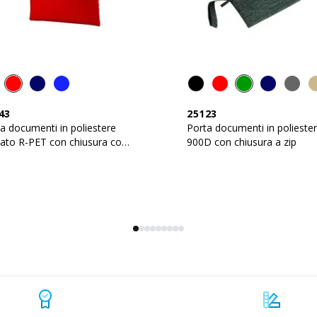
43
25123
a documenti in poliestere
Porta documenti in polieste
clato R-PET con chiusura con
900D con chiusura a zip
e pratica maniglia