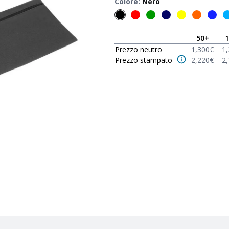
Colore
:
Nero
50
+
1
Prezzo neutro
1,300
€
1
Prezzo stampato
2,220
€
2