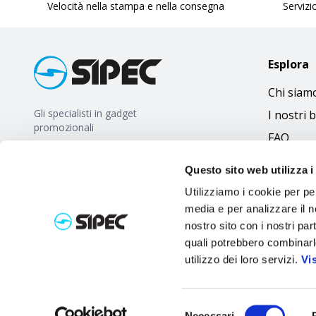
Velocità nella stampa e nella consegna
Servizio
Esplora
Chi siam
Gli specialisti in gadget
I nostri 
promozionali
FAQ
Questo sito web utilizza i
Utilizziamo i cookie per pe
media e per analizzare il no
nostro sito con i nostri par
quali potrebbero combinarl
utilizzo dei loro servizi.
Vi
Selezione
Necessari