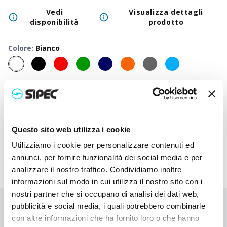
Vedi
Visualizza dettagli
disponibilità
prodotto
Colore
:
Bianco
50
+
100
+
250
+
500
+
1000
+
2500
Prezzo
0,600
€
0,600
€
0,600
€
0,600
€
0,600
€
0,600
neutro
Prezzo
1,445
€
1,402
€
1,322
€
1,250
€
1,217
€
1,205
Questo sito web utilizza i cookie
stampato
Utilizziamo i cookie per personalizzare contenuti ed
annunci, per fornire funzionalità dei social media e per
analizzare il nostro traffico. Condividiamo inoltre
informazioni sul modo in cui utilizza il nostro sito con i
nostri partner che si occupano di analisi dei dati web,
pubblicità e social media, i quali potrebbero combinarle
Non hai trovato quello che stai cercando?
con altre informazioni che ha fornito loro o che hanno
Contattaci per ricevere asistenza oppure richiedi il tuo ordine