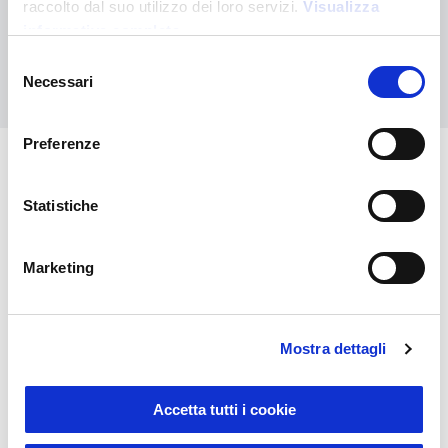
raccolto dal suo utilizzo dei loro servizi.
Visualizza
personalizzato
informativa completa
Selezione
Contattaci
Necessari
del
consenso
Preferenze
Potrebbero interessarti anche
Statistiche
Marketing
Mostra dettagli
Accetta tutti i cookie