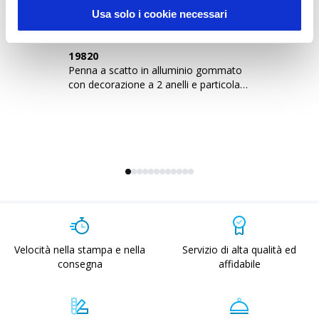
Usa solo i cookie necessari
19820
2
Penna a scatto in alluminio gommato
Pe
con decorazione a 2 anelli e particolari
co
bruniti con t
b
Velocità nella stampa e nella
Servizio di alta qualità ed
consegna
affidabile