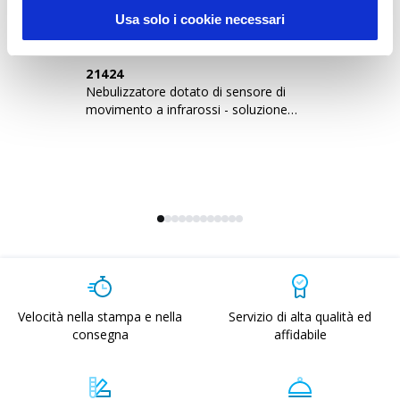
Usa solo i cookie necessari
21424
2
Nebulizzatore dotato di sensore di
As
movimento a infrarossi - soluzione
tr
alcoolica esclusa
Velocità nella stampa e nella
Servizio di alta qualità ed
consegna
affidabile