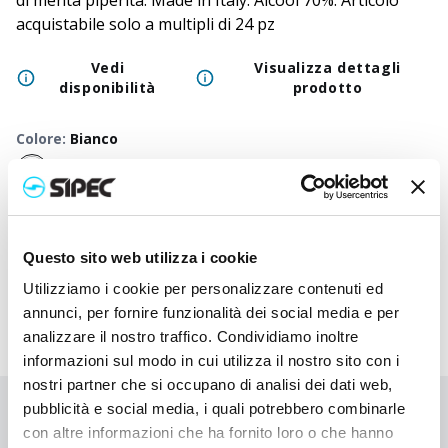
di menta piperita. Made in Italy. Alcool 70%. Articolo
acquistabile solo a multipli di 24 pz
Vedi
Visualizza dettagli
disponibilità
prodotto
Colore
:
Bianco
50
+
100
+
250
+
500
+
1000
+
2500
+
50
Prezzo
3,750
€
3,750
€
3,750
€
3,750
€
3,750
€
3,750
€
3,7
Questo sito web utilizza i cookie
neutro
Utilizziamo i cookie per personalizzare contenuti ed
annunci, per fornire funzionalità dei social media e per
analizzare il nostro traffico. Condividiamo inoltre
informazioni sul modo in cui utilizza il nostro sito con i
nostri partner che si occupano di analisi dei dati web,
pubblicità e social media, i quali potrebbero combinarle
Non hai trovato quello che stai cercando?
con altre informazioni che ha fornito loro o che hanno