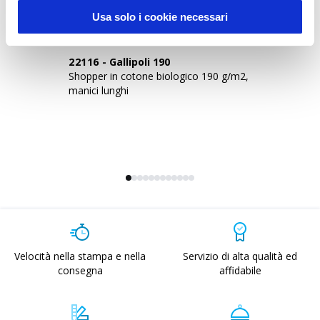
Usa solo i cookie necessari
22116
-
Gallipoli 190
2
Shopper in cotone biologico 190 g/m2,
Sho
manici lunghi
co
Velocità nella stampa e nella
Servizio di alta qualità ed
consegna
affidabile