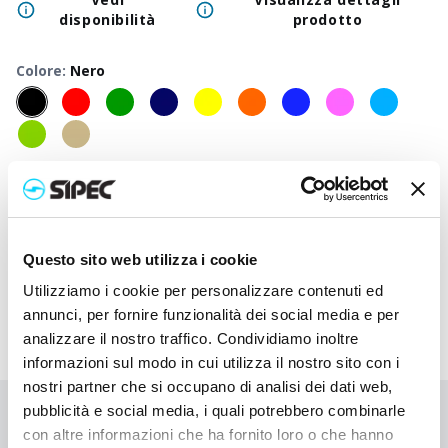
disponibilità
prodotto
Colore
:
Nero
50
+
100
+
250
+
500
+
1000
+
2500
Prezzo
2,100
€
2,100
€
2,100
€
2,100
€
2,100
€
2,100
neutro
Prezzo
3,080
€
3,033
€
2,985
€
2,940
€
2,897
€
2,740
Questo sito web utilizza i cookie
stampato
Utilizziamo i cookie per personalizzare contenuti ed
annunci, per fornire funzionalità dei social media e per
analizzare il nostro traffico. Condividiamo inoltre
informazioni sul modo in cui utilizza il nostro sito con i
nostri partner che si occupano di analisi dei dati web,
pubblicità e social media, i quali potrebbero combinarle
Non hai trovato quello che stai cercando?
con altre informazioni che ha fornito loro o che hanno