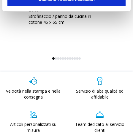
21401
2
Strofinaccio / panno da cucina in
Pa
cotone 45 x 65 cm
Velocità nella stampa e nella
Servizio di alta qualità ed
consegna
affidabile
Articoli personalizzati su
Team dedicato al servizio
misura
clienti