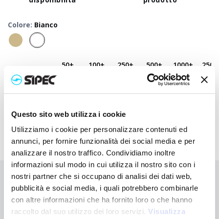
Colore
:
Bianco
50
+
100
+
250
+
500
+
1000
+
2500
Prezzo
2,150
€
2,150
€
2,150
€
2,150
€
2,150
€
2,150
neutro
Prezzo
3,070
€
3,025
€
2,982
€
2,940
€
2,900
€
2,825
stampato
Questo sito web utilizza i cookie
Utilizziamo i cookie per personalizzare contenuti ed
annunci, per fornire funzionalità dei social media e per
analizzare il nostro traffico. Condividiamo inoltre
informazioni sul modo in cui utilizza il nostro sito con i
nostri partner che si occupano di analisi dei dati web,
Non hai trovato quello che stai cercando?
pubblicità e social media, i quali potrebbero combinarle
Contattaci per ricevere asistenza oppure richiedi il tuo ordine
con altre informazioni che ha fornito loro o che hanno
personalizzato
raccolto dal suo utilizzo dei loro servizi.
Visualizza