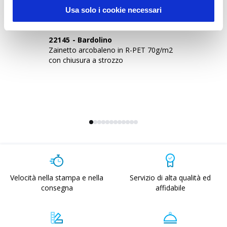
Usa solo i cookie necessari
22145
-
Bardolino
2
Zainetto arcobaleno in R-PET 70g/m2
Za
con chiusura a strozzo
co
Velocità nella stampa e nella
Servizio di alta qualità ed
consegna
affidabile