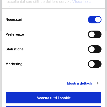
raccolto dal suo utilizzo dei loro servizi.
Visualizza
personalizzato
informativa completa
Selezione
Contattaci
Necessari
del
consenso
Preferenze
Potrebbero interessarti anche
Statistiche
Marketing
Mostra dettagli
Accetta tutti i cookie