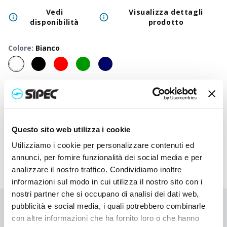
Vedi
Visualizza dettagli
disponibilità
prodotto
Colore
:
Bianco
50
+
100
+
250
+
500
+
1000
+
2500
Prezzo
1,050
€
1,050
€
1,050
€
1,050
€
1,050
€
1,050
neutro
Prezzo
2,030
€
1,982
€
1,935
€
1,890
€
1,848
€
1,690
Questo sito web utilizza i cookie
stampato
Utilizziamo i cookie per personalizzare contenuti ed
annunci, per fornire funzionalità dei social media e per
analizzare il nostro traffico. Condividiamo inoltre
informazioni sul modo in cui utilizza il nostro sito con i
nostri partner che si occupano di analisi dei dati web,
pubblicità e social media, i quali potrebbero combinarle
Non hai trovato quello che stai cercando?
con altre informazioni che ha fornito loro o che hanno
Contattaci per ricevere asistenza oppure richiedi il tuo ordine