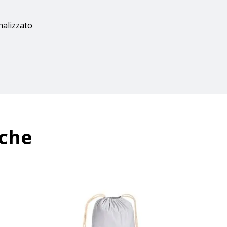
nalizzato
nche