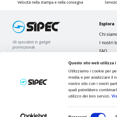
Velocità nella stampa e nella consegna
Servizio
Esplora
Chi siam
Gli specialisti in gadget
I nostri 
promozionali
FAQ
Questo sito web utilizza i
Utilizziamo i cookie per pe
media e per analizzare il no
nostro sito con i nostri par
quali potrebbero combinarl
utilizzo dei loro servizi.
Vi
Selezione
Necessari