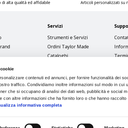
 di alta qualità ed affidabile
Articoli personalizzati su
Servizi
Suppo
o
Strumenti e Servizi
Contat
brand
Ordini Taylor Made
Inform
Cataloghi
Termin
Download Immagini
Cookie
 cookie
Access
rsonalizzare contenuti ed annunci, per fornire funzionalità dei soc
Codice
stro traffico. Condividiamo inoltre informazioni sul modo in cui ut
tner che si occupano di analisi dei dati web, pubblicità e social m
e con altre informazioni che ha fornito loro o che hanno raccolto
sualizza informativa completa
Preferenze
Statistiche
Marketing