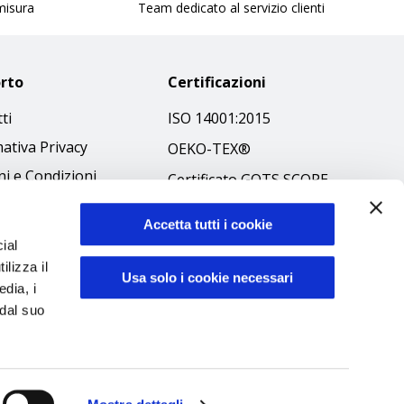
 misura
Team dedicato al servizio clienti
rto
Certificazioni
ti
ISO 14001:2015
ativa Privacy
OEKO-TEX®
i e Condizioni
Certificato GOTS SCOPE
 Policy
Certificato GRS SCOPE
Accetta tutti i cookie
ibilità
Politica Ambientale
ial
 Etico
ilizza il
Sicurezza prodotti
Usa solo i cookie necessari
edia, i
 dal suo