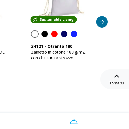
Sustainable Living
Su
24121
-
Otranto 180
24122
ADE
Zainetto in cotone 180 g/m2,
Zainett
con chiusura a strozzo
effett
chiusur
Torna su