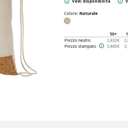
Vedi disponibilità
V
Colore
:
Naturale
50
+
1
Prezzo neutro
2,820
€
2
Prezzo stampato
3,800
€
3