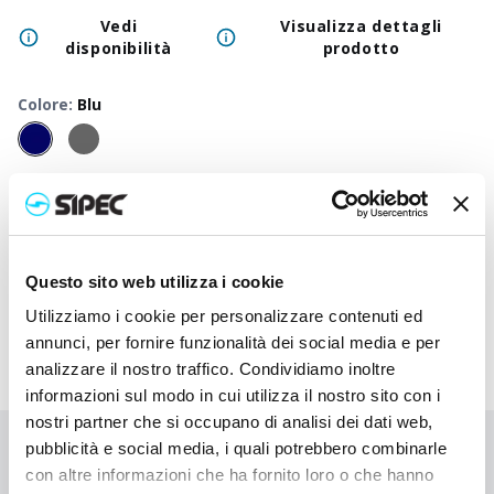
Vedi
Visualizza dettagli
disponibilità
prodotto
Colore
:
Blu
50
+
100
+
250
+
500
+
1000
+
2500
Prezzo
6,500
€
6,500
€
6,500
€
6,500
€
6,500
€
6,500
neutro
Prezzo
8,918
€
8,797
€
8,683
€
8,572
€
8,470
€
8,273
Questo sito web utilizza i cookie
stampato
Utilizziamo i cookie per personalizzare contenuti ed
annunci, per fornire funzionalità dei social media e per
analizzare il nostro traffico. Condividiamo inoltre
informazioni sul modo in cui utilizza il nostro sito con i
nostri partner che si occupano di analisi dei dati web,
pubblicità e social media, i quali potrebbero combinarle
Non hai trovato quello che stai cercando?
con altre informazioni che ha fornito loro o che hanno
Contattaci per ricevere asistenza oppure richiedi il tuo ordine