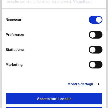
raccolto dal suo utilizzo dei loro servizi.
Visualizza
personalizzato
informativa completa
Selezione
Contattaci
Necessari
del
consenso
Preferenze
Potrebbero interessarti anche
Statistiche
Marketing
Mostra dettagli
Accetta tutti i cookie
Sustainable Living