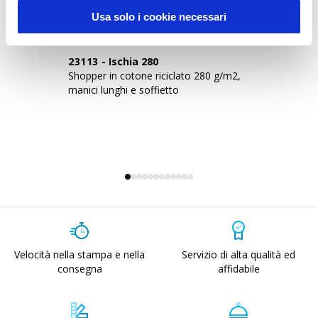
Usa solo i cookie necessari
23113
-
Ischia 280
1
Shopper in cotone riciclato 280 g/m2,
Sh
manici lunghi e soffietto
co
Velocità nella stampa e nella
Servizio di alta qualità ed
consegna
affidabile