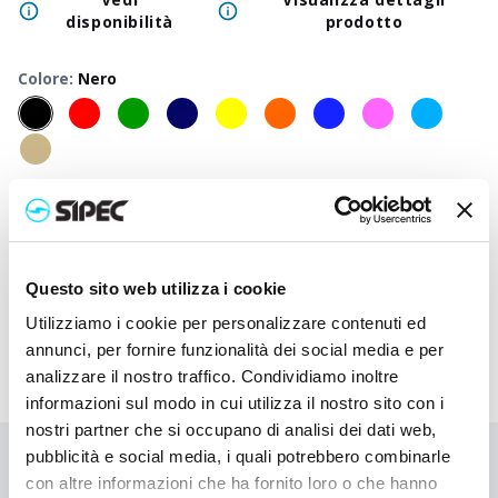
disponibilità
prodotto
Colore
:
Nero
50
+
100
+
250
+
500
+
1000
+
2500
Prezzo
3,700
€
3,700
€
3,700
€
3,700
€
3,700
€
3,700
neutro
Prezzo
4,680
€
4,633
€
4,585
€
4,540
€
4,498
€
4,340
Questo sito web utilizza i cookie
stampato
Utilizziamo i cookie per personalizzare contenuti ed
annunci, per fornire funzionalità dei social media e per
analizzare il nostro traffico. Condividiamo inoltre
informazioni sul modo in cui utilizza il nostro sito con i
nostri partner che si occupano di analisi dei dati web,
pubblicità e social media, i quali potrebbero combinarle
Non hai trovato quello che stai cercando?
con altre informazioni che ha fornito loro o che hanno