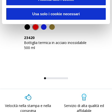
Usa solo i cookie necessari
Sustainable Living
23420
2
Bottiglia termica in acciaio inossidabile
Bo
500 ml
50
Velocità nella stampa e nella
Servizio di alta qualità ed
consegna
affidabile