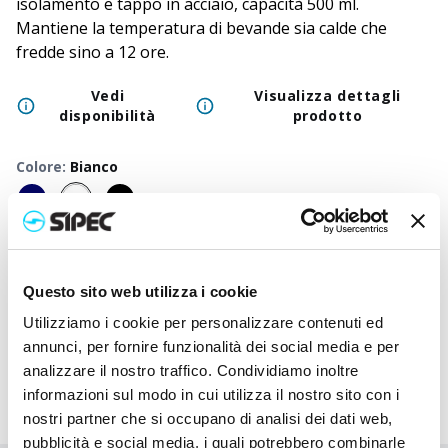
isolamento e tappo in acciaio, capacità 500 ml.
Mantiene la temperatura di bevande sia calde che
fredde sino a 12 ore.
Vedi
Visualizza dettagli
disponibilità
prodotto
Colore
:
Bianco
50
+
100
+
250
+
500
+
1000
+
2500
Prezzo
11,000
€
11,000
€
11,000
€
11,000
€
11,000
€
11,00
neutro
Questo sito web utilizza i cookie
Prezzo
13,355
€
13,002
€
12,703
€
12,447
€
12,402
€
12,33
Utilizziamo i cookie per personalizzare contenuti ed
stampato
annunci, per fornire funzionalità dei social media e per
analizzare il nostro traffico. Condividiamo inoltre
informazioni sul modo in cui utilizza il nostro sito con i
nostri partner che si occupano di analisi dei dati web,
pubblicità e social media, i quali potrebbero combinarle