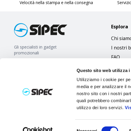
Velocità nella stampa e nella consegna
Servizio
Esplora
Chi siam
Gli specialisti in gadget
I nostri 
promozionali
FAQ
Questo sito web utilizza i
Utilizziamo i cookie per pe
media e per analizzare il no
nostro sito con i nostri par
quali potrebbero combinarl
utilizzo dei loro servizi.
Vi
Selezione
Necessari