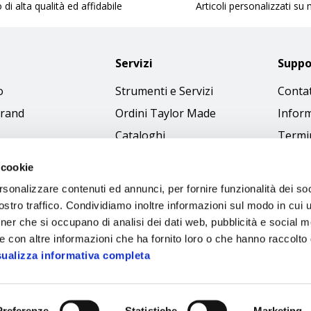
 di alta qualità ed affidabile
Articoli personalizzati su
Servizi
Suppo
o
Strumenti e Servizi
Contat
brand
Ordini Taylor Made
Inform
Cataloghi
Termin
Download Immagini
Cookie
 cookie
Access
rsonalizzare contenuti ed annunci, per fornire funzionalità dei soc
Codice
stro traffico. Condividiamo inoltre informazioni sul modo in cui ut
tner che si occupano di analisi dei dati web, pubblicità e social m
e con altre informazioni che ha fornito loro o che hanno raccolto
sualizza informativa completa
Preferenze
Statistiche
Marketing