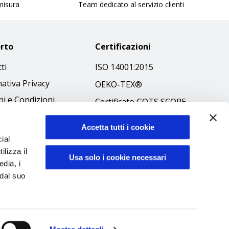
 misura
Team dedicato al servizio clienti
rto
Certificazioni
ti
ISO 14001:2015
ativa Privacy
OEKO-TEX®
i e Condizioni
Certificato GOTS SCOPE
 Policy
Certificato GRS SCOPE
Accetta tutti i cookie
ibilità
Politica Ambientale
ial
 Etico
ilizza il
Sicurezza prodotti
Usa solo i cookie necessari
edia, i
 dal suo