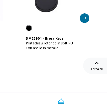
Su
DM25901
-
Brera Keys
22903
Portachiavi rotondo in soft PU.
Portach
e
Con anello in metallo
Torna su