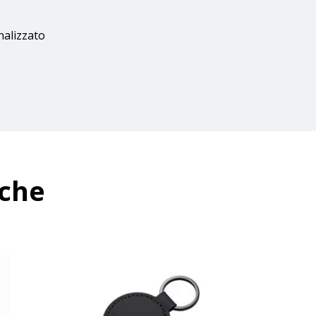
nalizzato
nche