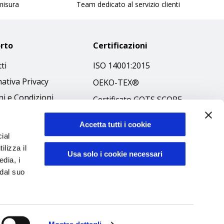
 misura
Team dedicato al servizio clienti
rto
Certificazioni
ti
ISO 14001:2015
ativa Privacy
OEKO-TEX®
i e Condizioni
Certificato GOTS SCOPE
 Policy
Certificato GRS SCOPE
Accetta tutti i cookie
ibilità
Politica Ambientale
ial
 Etico
ilizza il
Sicurezza prodotti
Usa solo i cookie necessari
edia, i
 dal suo