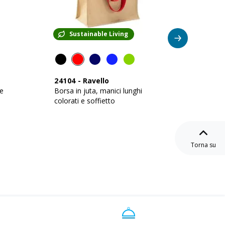
Sustainable Living
Su
24104
-
Ravello
24107
 e
Borsa in juta, manici lunghi
Borsa i
colorati e soffietto
soffiet
Torna su