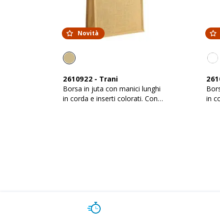
Novità
2610922
-
Trani
261
Borsa in juta con manici lunghi
Bors
in corda e inserti colorati. Con
in c
soffietto
soff