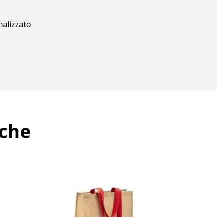
nalizzato
nche