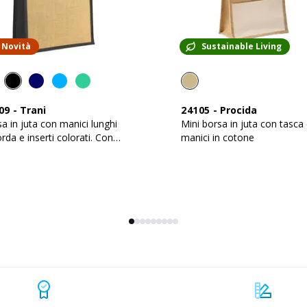
Novità
Sustainable Living
09
-
Trani
24105
-
Procida
a in juta con manici lunghi
Mini borsa in juta con tasca
orda e inserti colorati. Con
manici in cotone
ietto