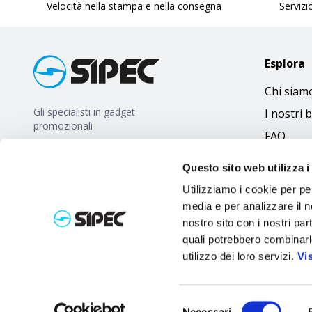
Velocità nella stampa e nella consegna
Servizio
Esplora
Chi siam
Gli specialisti in gadget
I nostri 
promozionali
FAQ
Questo sito web utilizza i
Utilizziamo i cookie per pe
media e per analizzare il no
nostro sito con i nostri par
quali potrebbero combinarl
utilizzo dei loro servizi.
Vi
Selezione
Necessari