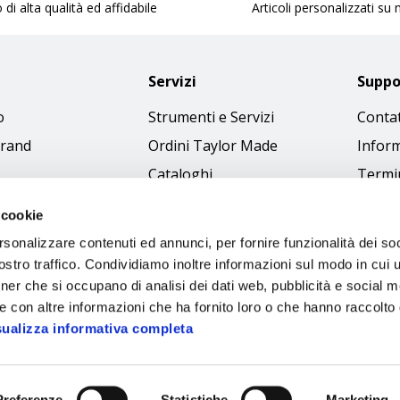
 di alta qualità ed affidabile
Articoli personalizzati su
Servizi
Suppo
o
Strumenti e Servizi
Contat
brand
Ordini Taylor Made
Inform
Cataloghi
Termin
Download Immagini
Cookie
 cookie
Access
rsonalizzare contenuti ed annunci, per fornire funzionalità dei soc
Codice
stro traffico. Condividiamo inoltre informazioni sul modo in cui ut
tner che si occupano di analisi dei dati web, pubblicità e social m
e con altre informazioni che ha fornito loro o che hanno raccolto
sualizza informativa completa
Preferenze
Statistiche
Marketing