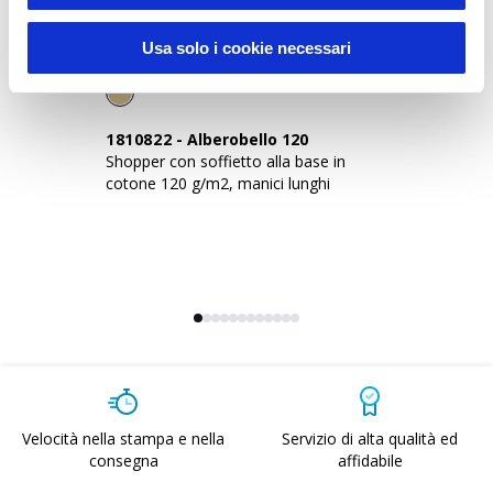
Sustainable Living
Usa solo i cookie necessari
1810822
-
Alberobello 120
2
Shopper con soffietto alla base in
Sh
cotone 120 g/m2, manici lunghi
co
Velocità nella stampa e nella
Servizio di alta qualità ed
consegna
affidabile