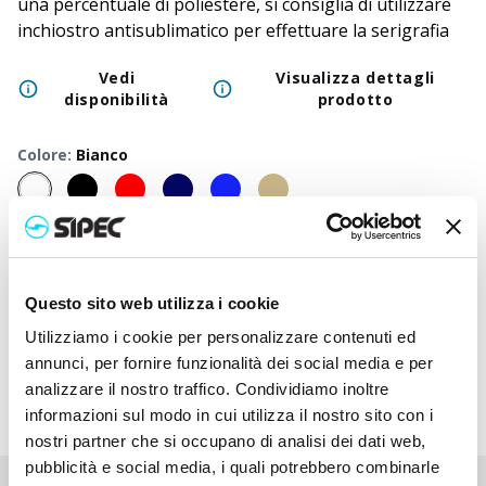
una percentuale di poliestere, si consiglia di utilizzare
inchiostro antisublimatico per effettuare la serigrafia
Vedi
Visualizza dettagli
disponibilità
prodotto
Colore
:
Bianco
50
+
100
+
250
+
500
+
1000
+
2500
Prezzo
1,500
€
1,500
€
1,500
€
1,500
€
1,500
€
1,500
neutro
Questo sito web utilizza i cookie
Prezzo
2,680
€
2,623
€
2,565
€
2,513
€
2,462
€
2,317
stampato
Utilizziamo i cookie per personalizzare contenuti ed
annunci, per fornire funzionalità dei social media e per
analizzare il nostro traffico. Condividiamo inoltre
informazioni sul modo in cui utilizza il nostro sito con i
nostri partner che si occupano di analisi dei dati web,
pubblicità e social media, i quali potrebbero combinarle