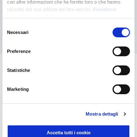
con altre informazioni che ha fornito loro o che hanno
Non hai trovato quello che stai cercando?
raccolto dal suo utilizzo dei loro servizi.
Visualizza
Contattaci per ricevere asistenza oppure richiedi il tuo ordine
informativa completa
personalizzato
Selezione
Necessari
del
Contattaci
consenso
Preferenze
Statistiche
Potrebbero interessarti anche
Marketing
Mostra dettagli
Accetta tutti i cookie