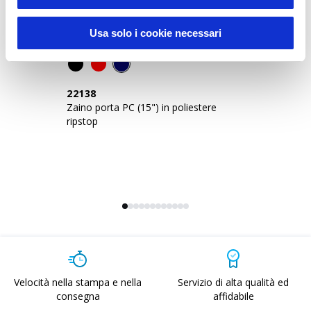
Usa solo i cookie necessari
22138
2
Zaino porta PC (15") in poliestere
Za
ripstop
re
Velocità nella stampa e nella
Servizio di alta qualità ed
consegna
affidabile