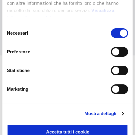
con altre informazioni che ha fornito loro o che hanno
Non hai trovato quello che stai cercando?
raccolto dal suo utilizzo dei loro servizi.
Visualizza
Contattaci per ricevere asistenza oppure richiedi il tuo ordine
informativa completa
personalizzato
Selezione
Necessari
del
Contattaci
consenso
Preferenze
Statistiche
Potrebbero interessarti anche
Marketing
Mostra dettagli
Accetta tutti i cookie