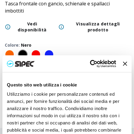
Tasca frontale con gancio, schienale e spallacci
imbottiti
Vedi
Visualizza dettagli
disponibilità
prodotto
Colore
:
Nero
50
+
100
+
250
+
500
+
1000
+
2500
Prezzo
20,900
€
20,900
€
20,900
€
20,900
€
20,900
€
20,90
neutro
Questo sito web utilizza i cookie
Prezzo
22,447
€
22,370
€
22,297
€
22,227
€
22,160
€
22,03
stampato
Utilizziamo i cookie per personalizzare contenuti ed
annunci, per fornire funzionalità dei social media e per
analizzare il nostro traffico. Condividiamo inoltre
informazioni sul modo in cui utilizza il nostro sito con i
nostri partner che si occupano di analisi dei dati web,
pubblicità e social media, i quali potrebbero combinarle