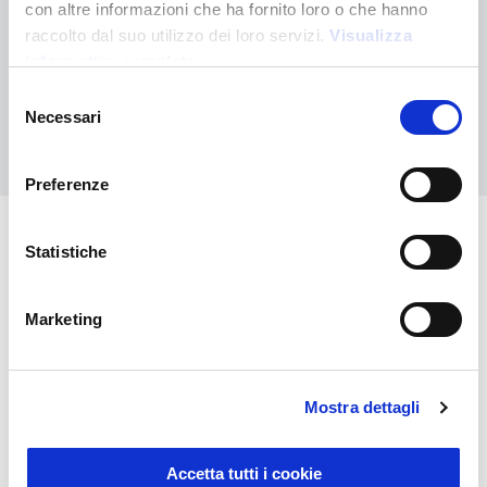
con altre informazioni che ha fornito loro o che hanno
Non hai trovato quello che stai cercando?
raccolto dal suo utilizzo dei loro servizi.
Visualizza
Contattaci per ricevere asistenza oppure richiedi il tuo ordine
informativa completa
personalizzato
Selezione
Necessari
del
Contattaci
consenso
Preferenze
Statistiche
Potrebbero interessarti anche
Marketing
Mostra dettagli
Accetta tutti i cookie