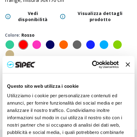
frange, misura 90x170 cm
Vedi
Visualizza dettagli
disponibilità
prodotto
Colore
:
Rosso
50
+
100
+
250
+
500
+
1000
+
2500
Prezzo
6,200
€
6,200
€
6,200
€
6,200
€
6,200
€
6,200
neutro
Questo sito web utilizza i cookie
Prezzo
8,370
€
8,262
€
8,160
€
8,063
€
7,968
€
7,703
stampato
Utilizziamo i cookie per personalizzare contenuti ed
annunci, per fornire funzionalità dei social media e per
analizzare il nostro traffico. Condividiamo inoltre
informazioni sul modo in cui utilizza il nostro sito con i
nostri partner che si occupano di analisi dei dati web,
pubblicità e social media, i quali potrebbero combinarle