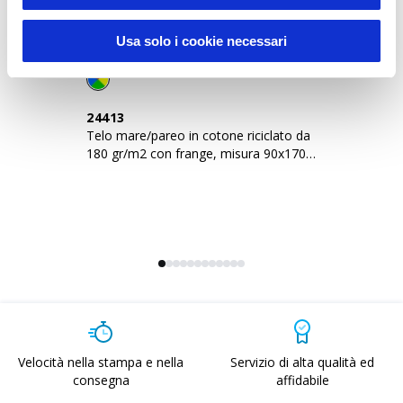
Sustainable Living
Usa solo i cookie necessari
24413
2
Telo mare/pareo in cotone riciclato da
Telo 
180 gr/m2 con frange, misura 90x170
18
cm
c
Velocità nella stampa e nella
Servizio di alta qualità ed
consegna
affidabile