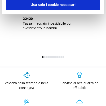
Usa solo i cookie necessari
22420
2
Tazza in acciaio inossidabile con
Ta
rivestimento in bambú
ta
su
Velocità nella stampa e nella
Servizio di alta qualità ed
consegna
affidabile