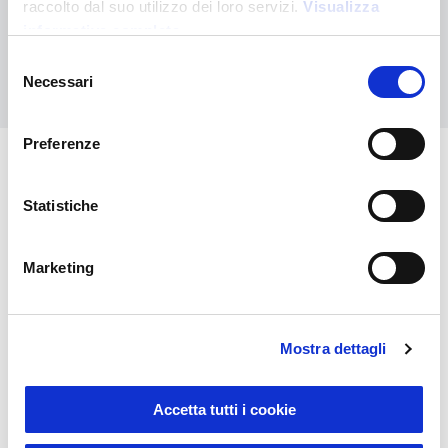
raccolto dal suo utilizzo dei loro servizi.
Visualizza
personalizzato
informativa completa
Selezione
Contattaci
Necessari
del
consenso
Preferenze
Potrebbero interessarti anche
Statistiche
Marketing
Mostra dettagli
Accetta tutti i cookie
Sustainable Living