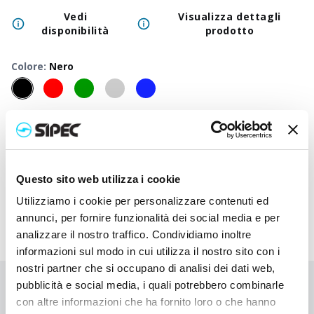
Vedi
Visualizza dettagli
disponibilità
prodotto
Colore
:
Nero
50
+
100
+
250
+
500
+
1000
+
2500
Prezzo
4,250
€
4,250
€
4,250
€
4,250
€
4,250
€
4,250
neutro
Prezzo
7,547
€
7,053
€
6,633
€
6,275
€
6,133
€
6,095
Questo sito web utilizza i cookie
stampato
Utilizziamo i cookie per personalizzare contenuti ed
annunci, per fornire funzionalità dei social media e per
analizzare il nostro traffico. Condividiamo inoltre
informazioni sul modo in cui utilizza il nostro sito con i
nostri partner che si occupano di analisi dei dati web,
pubblicità e social media, i quali potrebbero combinarle
Non hai trovato quello che stai cercando?
con altre informazioni che ha fornito loro o che hanno
Contattaci per ricevere asistenza oppure richiedi il tuo ordine