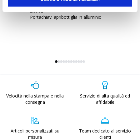
26902
2
Portachiavi apribottiglia in alluminio
Po
Ap
Velocità nella stampa e nella
Servizio di alta qualità ed
consegna
affidabile
Articoli personalizzati su
Team dedicato al servizio
misura
clienti