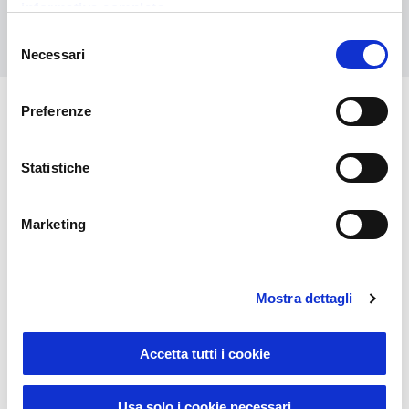
informativa completa
Contattaci
Selezione
Necessari
del
consenso
Preferenze
Potrebbero interessarti anche
Statistiche
Marketing
Mostra dettagli
Accetta tutti i cookie
Novità
Usa solo i cookie necessari