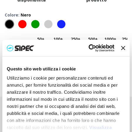
Colore
:
Nero
50
+
100
+
250
+
500
+
1000
+
2500
Prezzo
0,500
€
0,500
€
0,500
€
0,500
€
0,500
€
0,500
neutro
Prezzo
1,625
€
1,570
€
1,462
€
1,365
€
1,323
€
1,282
stampato
Questo sito web utilizza i cookie
Utilizziamo i cookie per personalizzare contenuti ed
annunci, per fornire funzionalità dei social media e per
analizzare il nostro traffico. Condividiamo inoltre
informazioni sul modo in cui utilizza il nostro sito con i
nostri partner che si occupano di analisi dei dati web,
Non hai trovato quello che stai cercando?
pubblicità e social media, i quali potrebbero combinarle
Contattaci per ricevere asistenza oppure richiedi il tuo ordine
con altre informazioni che ha fornito loro o che hanno
personalizzato
raccolto dal suo utilizzo dei loro servizi.
Visualizza