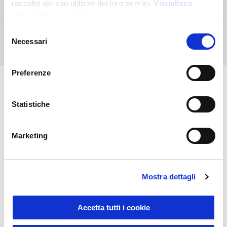
raccolto dal suo utilizzo dei loro servizi.
Visualizza
personalizzato
informativa completa
Selezione
Contattaci
Necessari
del
consenso
Preferenze
Potrebbero interessarti anche
Statistiche
Marketing
Mostra dettagli
Accetta tutti i cookie