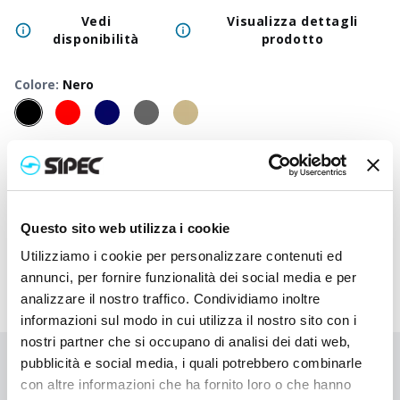
Vedi
Visualizza dettagli
disponibilità
prodotto
Colore
:
Nero
50
+
100
+
250
+
500
+
1000
+
2500
Prezzo
10,500
€
10,500
€
10,500
€
10,500
€
10,500
€
10,50
neutro
Prezzo
13,523
€
13,370
€
13,227
€
13,090
€
12,960
€
12,91
Questo sito web utilizza i cookie
stampato
Utilizziamo i cookie per personalizzare contenuti ed
annunci, per fornire funzionalità dei social media e per
analizzare il nostro traffico. Condividiamo inoltre
informazioni sul modo in cui utilizza il nostro sito con i
nostri partner che si occupano di analisi dei dati web,
pubblicità e social media, i quali potrebbero combinarle
Non hai trovato quello che stai cercando?
con altre informazioni che ha fornito loro o che hanno
Contattaci per ricevere asistenza oppure richiedi il tuo ordine