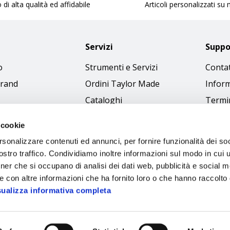
 di alta qualità ed affidabile
Articoli personalizzati su
Servizi
Suppo
o
Strumenti e Servizi
Contat
brand
Ordini Taylor Made
Inform
Cataloghi
Termin
Download Immagini
Cookie
 cookie
Access
rsonalizzare contenuti ed annunci, per fornire funzionalità dei soc
Codice
stro traffico. Condividiamo inoltre informazioni sul modo in cui ut
tner che si occupano di analisi dei dati web, pubblicità e social m
e con altre informazioni che ha fornito loro o che hanno raccolto
sualizza informativa completa