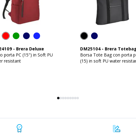
24109
-
Brera Deluxe
DM25104
-
Brera Toteba
o porta PC (15") in Soft PU
Borsa Tote Bag con porta p
r resistant
(15) in soft PU water resista