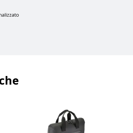
nalizzato
nche