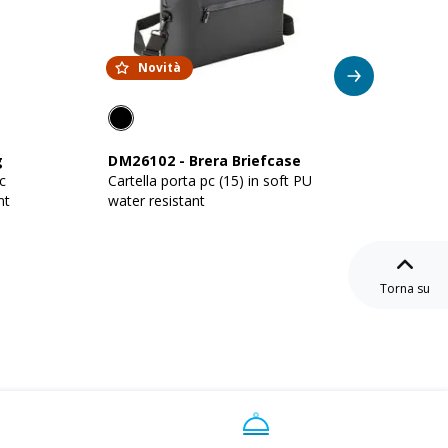
Novità
g
DM26102
-
Brera Briefcase
DM201
c
Cartella porta pc (15) in soft PU
Zaino p
nt
water resistant
resista
Torna su