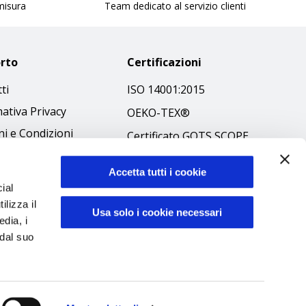
 misura
Team dedicato al servizio clienti
rto
Certificazioni
ti
ISO 14001:2015
ativa Privacy
OEKO-TEX®
i e Condizioni
Certificato GOTS SCOPE
 Policy
Certificato GRS SCOPE
Accetta tutti i cookie
ibilità
Politica Ambientale
ial
 Etico
Sicurezza prodotti
ilizza il
Usa solo i cookie necessari
edia, i
 dal suo