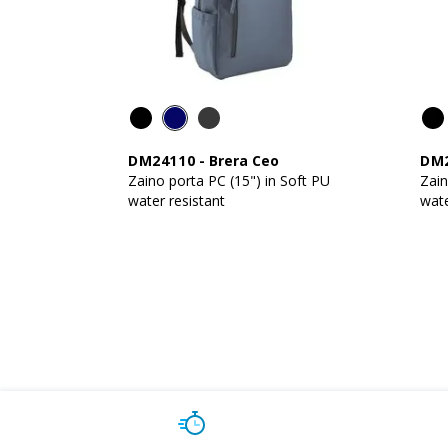
DM24110
-
Brera Ceo
DM
Zaino porta PC (15") in Soft PU
Zain
water resistant
wate