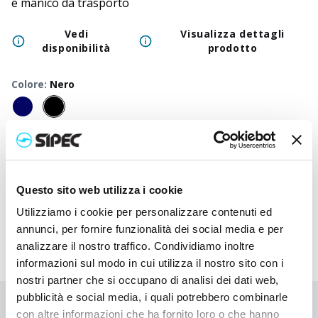
e manico da trasporto
Vedi
Visualizza dettagli
disponibilità
prodotto
Colore
:
Nero
50
+
100
+
250
+
500
+
1000
+
2500
Prezzo
25,000
€
25,000
€
25,000
€
25,000
€
25,000
€
25,00
neutro
Prezzo
Questo sito web utilizza i cookie
28,023
€
27,870
€
27,727
€
27,590
€
27,460
€
27,41
stampato
Utilizziamo i cookie per personalizzare contenuti ed
annunci, per fornire funzionalità dei social media e per
analizzare il nostro traffico. Condividiamo inoltre
informazioni sul modo in cui utilizza il nostro sito con i
nostri partner che si occupano di analisi dei dati web,
pubblicità e social media, i quali potrebbero combinarle
Non hai trovato quello che stai cercando?
con altre informazioni che ha fornito loro o che hanno