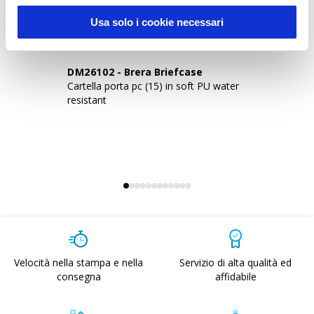
Novità
Usa solo i cookie necessari
DM26102
-
Brera Briefcase
D
Cartella porta pc (15) in soft PU water
Za
resistant
re
Velocità nella stampa e nella
Servizio di alta qualità ed
consegna
affidabile