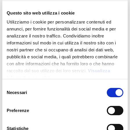
Questo sito web utilizza i cookie
DM24107
-
Brera Weekend
Utilizziamo i cookie per personalizzare contenuti ed
Borsone da viaggio in soft PU water resistant
annunci, per fornire funzionalità dei social media e per
analizzare il nostro traffico. Condividiamo inoltre
Prezzo:
55,000
€
informazioni sul modo in cui utilizza il nostro sito con i
nostri partner che si occupano di analisi dei dati web,
pubblicità e social media, i quali potrebbero combinarle
con altre informazioni che ha fornito loro o che hanno
raccolto dal suo utilizzo dei loro servizi.
Visualizza
informativa completa
Selezione
Necessari
del
consenso
Preferenze
Cabin size
Statistiche