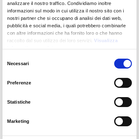
analizzare il nostro traffico. Condividiamo inoltre
informazioni sul modo in cui utilizza il nostro sito con i
nostri partner che si occupano di analisi dei dati web,
pubblicità e social media, i quali potrebbero combinarle
con altre informazioni che ha fornito loro o che hanno
raccolto dal suo utilizzo dei loro servizi.
Visualizza
informativa completa
Selezione
Necessari
del
consenso
22453
Preferenze
Porta pranzo in PP, con posate incluse. NON ADATTO
ALLA LAVASTOVIGLIE E AL MICROONDE
Statistiche
Prezzo:
4,500
€
Marketing