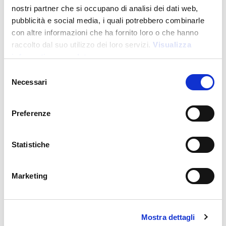
nostri partner che si occupano di analisi dei dati web,
pubblicità e social media, i quali potrebbero combinarle
con altre informazioni che ha fornito loro o che hanno
raccolto dal suo utilizzo dei loro servizi.
Visualizza
informativa completa
Sustainable Living
Selezione
Necessari
del
consenso
DM24111
-
Brera Recycled
Preferenze
PC-Rucksack (15") aus recyceltem, wasserfestem Soft-
PU
Statistiche
Preis:
54,000
€
Marketing
Mostra dettagli