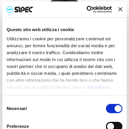
Questo sito web utilizza i cookie
Sustainable Living
Utilizziamo i cookie per personalizzare contenuti ed
annunci, per fornire funzionalità dei social media e per
analizzare il nostro traffico. Condividiamo inoltre
informazioni sul modo in cui utilizza il nostro sito con i
UT24002
nostri partner che si occupano di analisi dei dati web,
Unisex-Sweatshirt mit Reißverschluss aus regenerierter
pubblicità e social media, i quali potrebbero combinarle
Baumwolle und Polyester 280 g/m2
con altre informazioni che ha fornito loro o che hanno
Preis:
raccolto dal suo utilizzo dei loro servizi.
Visualizza
26,000
€
informativa completa
Selezione
Necessari
del
consenso
Preferenze