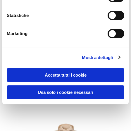
Statistiche
Marketing
Sustainable Living
Mostra dettagli
UT23010
Unisex-Kapuzenpullover mit Reißverschluss regenerierter
Accetta tutti i cookie
Baumwolle und Polyester 280 g/m2
Preis:
28,000
€
Usa solo i cookie necessari