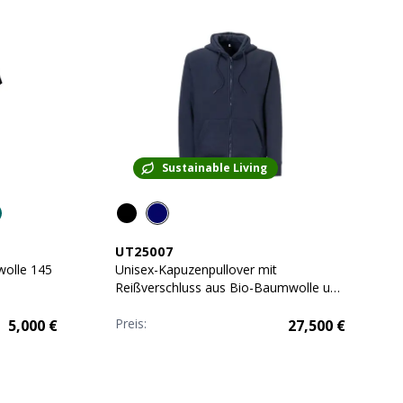
Sustainable Living
UT25007
wolle 145
Unisex-Kapuzenpullover mit
Reißverschluss aus Bio-Baumwolle und
recyceltem Polyester 280 g
Preis:
5,000
€
27,500
€