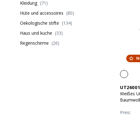
Kleidung
(
71
)
Hüte und accessoires
(
80
)
Oekologische stifte
(
134
)
Haus und kuche
(
33
)
Regenschirme
(
26
)
N
UT26001
Weißes Un
Baumwoll
Preis: