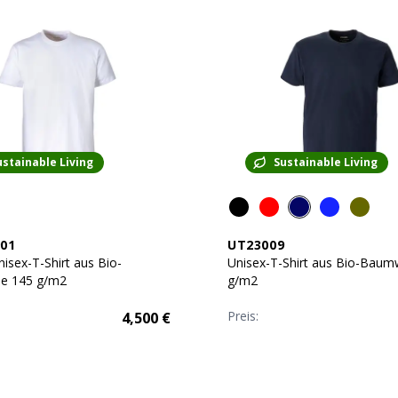
ustainable Living
Sustainable Living
01
UT23009
isex-T-Shirt aus Bio-
Unisex-T-Shirt aus Bio-Baum
e 145 g/m2
g/m2
Preis:
4,500
€