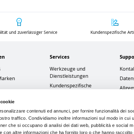
ität und zuverlässiger Service
Kundenspezifische Arti
en
Services
Suppo
s
Werkzeuge und
Konta
Dienstleistungen
Marken
Daten
Kundenspezifische
Allge
Bestellungen
Gesch
 cookie
Kataloge
Cookie
rsonalizzare contenuti ed annunci, per fornire funzionalità dei soc
Bilder-Download
Access
stro traffico. Condividiamo inoltre informazioni sul modo in cui ut
Ethik
tner che si occupano di analisi dei dati web, pubblicità e social m
e con altre informazioni che ha fornito loro o che hanno raccolto