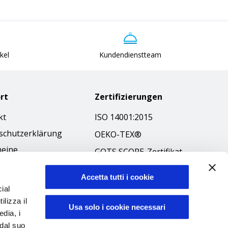
kel
Kundendienstteam
rt
Zertifizierungen
kt
ISO 14001:2015
schutzerklärung
OEKO-TEX®
meine
GOTS SCOPE-Zertifikat
äftsbedingungen
GRS SCOPE-Zertifikat
-Richtlinie
Accetta tutti i cookie
Umweltpolitik
ial
ibilità
ilizza il
Produktsicherheit
Usa solo i cookie necessari
kodex
edia, i
 dal suo