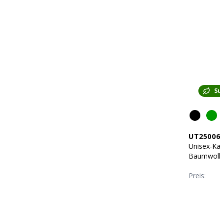
S
UT2500
Unisex-Ka
Baumwolle
280 g/m2
Preis: