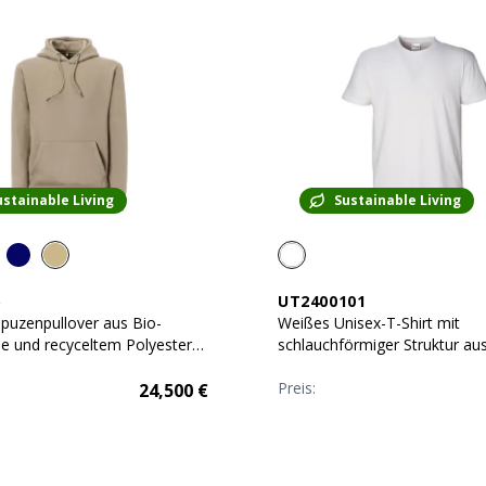
ustainable Living
Sustainable Living
6
UT2400101
puzenpullover aus Bio-
Weißes Unisex-T-Shirt mit
 und recyceltem Polyester
schlauchförmiger Struktur aus
Baumwolle 145 g/m2
Preis:
24,500
€