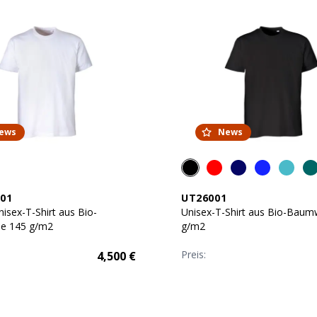
ews
News
01
UT26001
isex-T-Shirt aus Bio-
Unisex-T-Shirt aus Bio-Baum
e 145 g/m2
g/m2
Preis:
4,500
€