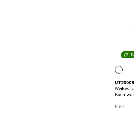
S
UT23009
Weißes Un
Baumwoll
Preis: