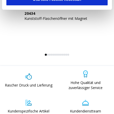
20434
1
Kunststoff-Flaschenöffner mit Magnet
Ko
un
Me
Hohe Qualität und
Rascher Druck und Lieferung
zuverlässiger Service
Kundenspezifische Artikel
Kundendienstteam