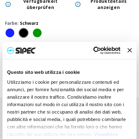
Verfügbarkeit
Produktdetails
überprüfen
anzeigen
Farbe
:
Schwarz
50
+
100
+
250
+
500
+
1000
+
250
Neutraler Preis
1,750
€
1,750
€
1,750
€
1,750
€
1,750
€
1,75
Druckpreis
4,105
€
3,752
€
3,453
€
3,197
€
3,152
€
3,08
Questo sito web utilizza i cookie
Utilizziamo i cookie per personalizzare contenuti ed
annunci, per fornire funzionalità dei social media e per
analizzare il nostro traffico. Condividiamo inoltre
informazioni sul modo in cui utilizza il nostro sito con i
Sie haben nicht gefunden, wonach Sie suchen?
nostri partner che si occupano di analisi dei dati web,
pubblicità e social media, i quali potrebbero combinarle
Kontaktieren Sie uns, wenn Sie Hilfe benötigen, oder fordern Sie
Ihre kundenspezifische Bestellung an
con altre informazioni che ha fornito loro o che hanno
raccolto dal suo utilizzo dei loro servizi.
Visualizza