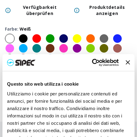
Verfügbarkeit
Produktdetails
überprüfen
anzeigen
Farbe
:
Weiß
50
+
100
+
250
+
500
+
1000
+
250
Neutraler Preis
2,800
€
2,800
€
2,800
€
2,800
€
2,800
€
2,80
Questo sito web utilizza i cookie
Druckpreis
3,780
€
3,732
€
3,685
€
3,640
€
3,597
€
3,44
Utilizziamo i cookie per personalizzare contenuti ed
annunci, per fornire funzionalità dei social media e per
analizzare il nostro traffico. Condividiamo inoltre
informazioni sul modo in cui utilizza il nostro sito con i
nostri partner che si occupano di analisi dei dati web,
pubblicità e social media, i quali potrebbero combinarle
Sie haben nicht gefunden, wonach Sie suchen?