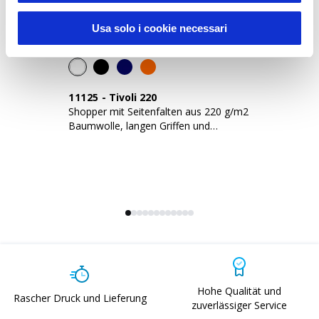
Usa solo i cookie necessari
11125
-
Tivoli 220
1
Shopper mit Seitenfalten aus 220 g/m2
Sh
Baumwolle, langen Griffen und
la
Reißverschluss
Hohe Qualität und
Rascher Druck und Lieferung
zuverlässiger Service